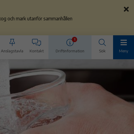
 skog och mark utanför sammanhållen
1
Anslagstavla
Kontakt
Driftinformation
Sök
Meny