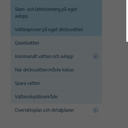
Slam- och latrintömning på eget
avlopp
Vattenprover på eget dricksvatten
Grundvatten
Kommunalt vatten och avlopp
När dricksvatten måste kokas
Spara vatten
Vattenskyddsområde
Översiktsplan och detaljplaner