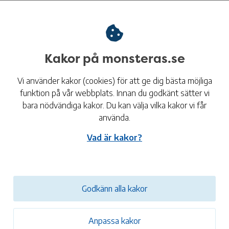
byggnadsnämnden.
Läs mer om eget avlopp
Kakor på monsteras.se
Vi använder kakor (cookies) för att ge dig bästa möjliga
funktion på vår webbplats. Innan du godkänt sätter vi
Eget dricksvatten
bara nödvändiga kakor. Du kan välja vilka kakor vi får
använda.
Har du egen vattentäkt i form av grävd eller borrad brunn ansvara
att åtgärda eventuella problem.
Vad är kakor?
Läs mer om vattenprover för eget dricksvatten
Godkänn alla kakor
Anpassa kakor
dan uppdaterad 2 februari 2026