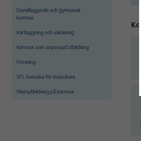
Grundläggande och gymnasial
komvux
Ko
Kartläggning och validering
Komvux som anpassad utbildning
Prövning
SFI, Svenska för invandrare
Yrkesutbildning på komvux