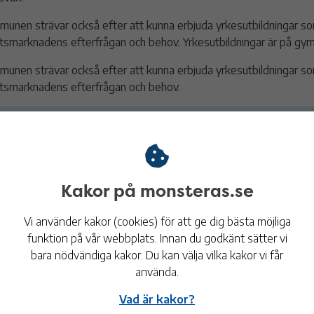
unen strävar också efter att kunna erbjuda yrkesutbildningar s
tsmarknadens efterfrågan och behov. Yrkesutbildningar är på gymn
unen strävar också efter att kunna erbjuda yrkesutbildningar s
tsmarknadens efterfrågan och behov.
em får studera på komvux?
ndervisningen är gratis
Kakor på monsteras.se
tt söka till komvux
Vi använder kakor (cookies) för att ge dig bästa möjliga
tudie- och yrkesvägledning för vuxna
funktion på vår webbplats. Innan du godkänt sätter vi
bara nödvändiga kakor. Du kan välja vilka kakor vi får
använda.
Y25
Vad är kakor?
juk- och frånvaroanmälan på komvux