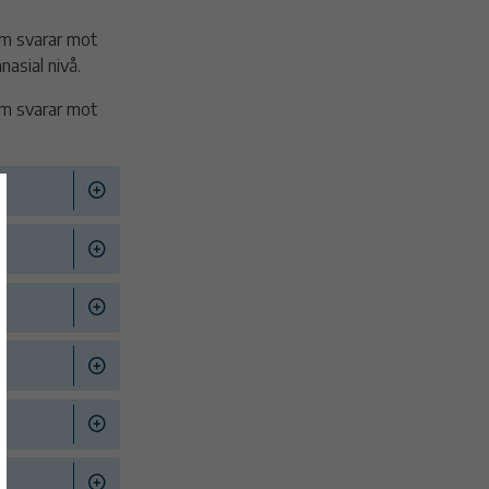
om svarar mot
asial nivå.
om svarar mot