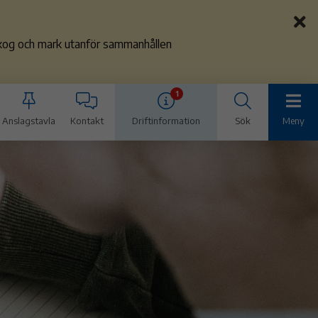
 skog och mark utanför sammanhållen
1
Anslagstavla
Kontakt
Driftinformation
Sök
Meny