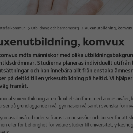
terås kommun
Utbildning och barnomsorg
Vuxenutbildning, komvux
uxenutbildning, komvux
komvux möts människor med olika utbildningsbakgrun
mtidsdrömmar. Studierna planeras individuellt utifrån
utsättningar och kan innebära allt från enstaka ämnesn
er på deltid till en yrkesutbildning på heltid. Vi hjälper
 väg framåt.
unal vuxenutbildning är en flexibel skolform med ämnesnivåer, ku
urser på grundläggande nivå, gymnasienivå samt i svenska för inva
ymnasial nivå erbjuder vi främst ämnesnivåer och kurser för att sl
en eller för behörighet för vidare studier till universitet, yrkeshög
svux.