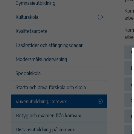
Gymnasieutbildning
Komm
Kulturskola
arbe
Komm
Kvalitetsarbete
arbe
Läsårstider och stängningsdagar
V
Modersmålsundervisning
U
Specialskola
A
Starta och driva förskola och skola
S
Vuxenutbildning, komvux
Betyg och examen från komvux
G
Distansutbildning på komvux
S