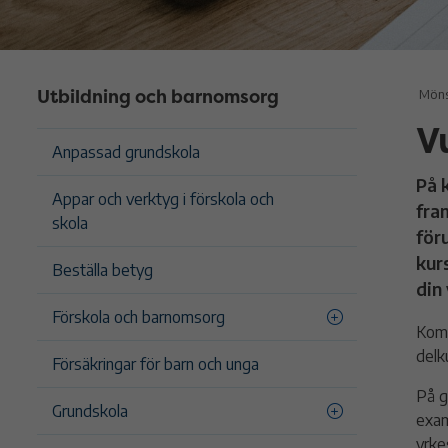
Utbildning och barnomsorg
Möns
V
Anpassad grundskola
På 
Appar och verktyg i förskola och
fra
skola
för
kurs
Beställa betyg
din
Förskola och barnomsorg
Komm
delk
Försäkringar för barn och unga
På g
Grundskola
exam
yrke