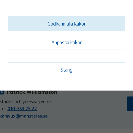
ntakt
Godkänn alla kakor
Anpassa kakor
Mönsterås komvux
Torggatan 15 i Mönsterås
komvux@monsteras.se
Stäng
Patrick Williamsson
Studie- och yrkesvägledare
Tel:
010-353 75 22
komvux@monsteras.se