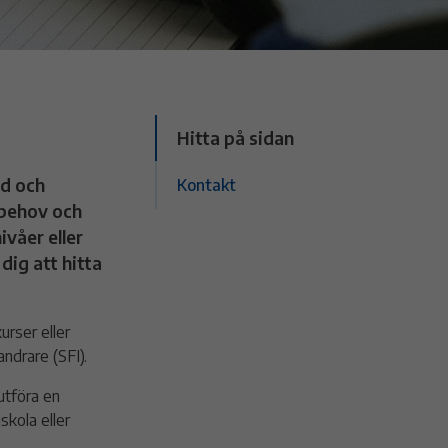
Hitta på sidan
d och
Kontakt
 behov och
ivåer eller
 dig att hitta
rser eller
ndrare (SFI).
utföra en
skola eller