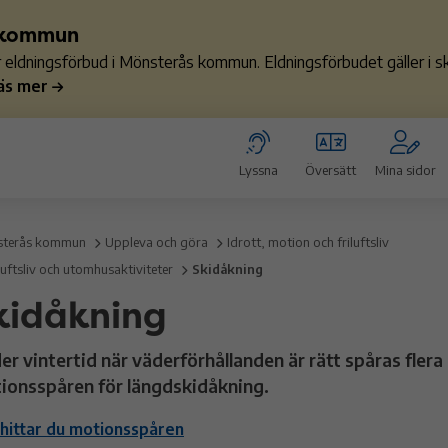
s kommun
ler eldningsförbud i Mönsterås kommun. Eldningsförbudet gäller i
äs mer
Lyssna
Översätt
Mina sidor
terås kommun
Uppleva och göra
Idrott, motion och friluftsliv
luftsliv och utomhusaktiviteter
Skidåkning
kidåkning
er vintertid när väderförhållanden är rätt spåras flera
ionsspåren för längdskidåkning.
hittar du motionsspåren