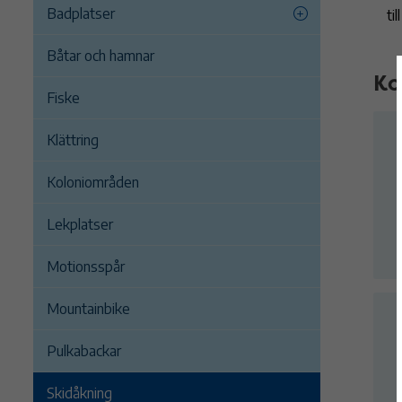
Badplatser
ti
Båtar och hamnar
Ko
Fiske
Klättring
Koloniområden
Lekplatser
Motionsspår
Mountainbike
Pulkabackar
Skidåkning