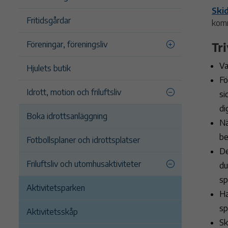
Ski
Fritidsgårdar
kom
Tr
Föreningar, föreningsliv
Va
Hjulets butik
Fö
Idrott, motion och friluftsliv
si
di
Boka idrottsanläggning
Nä
be
Fotbollsplaner och idrottsplatser
De
Friluftsliv och utomhusaktiviteter
du
sp
Aktivitetsparken
Ha
sp
Aktivitetsskåp
Sk