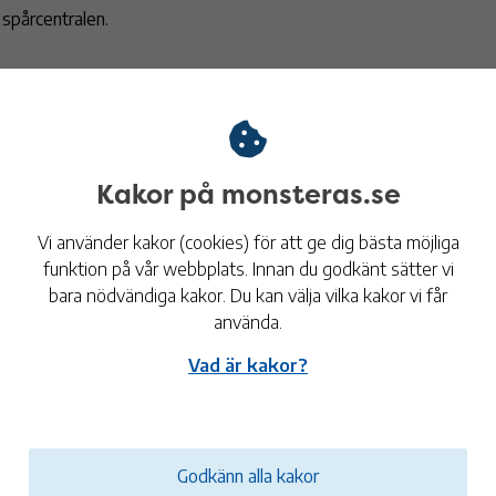
ll spårcentralen.
ntakt
Fritidsavdelningen
Kakor på monsteras.se
Besöksadress: Skolgatan 6
Vi använder kakor (cookies) för att ge dig bästa möjliga
Box 54
funktion på vår webbplats. Innan du godkänt sätter vi
383 22 Mönsterås
bara nödvändiga kakor. Du kan välja vilka kakor vi får
fritid@monsteras.se
använda.
Vad är kakor?
Oscar Ekstam
Fritidschef
Tel:
010-353 79 85
Godkänn alla kakor