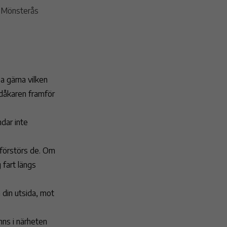
j Mönsterås
.
 gärna vilken
dåkaren framför
ndar inte
å förstörs de. Om
 fart längs
 din utsida, mot
nns i närheten