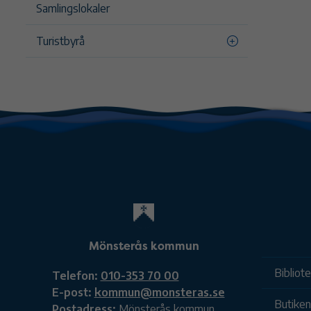
Samlingslokaler
Turistbyrå
Mönsterås kommun
Bibliot
Telefon:
010-353 70 00
E-post:
kommun@monsteras.se
Butiken
Postadress:
Mönsterås kommun,