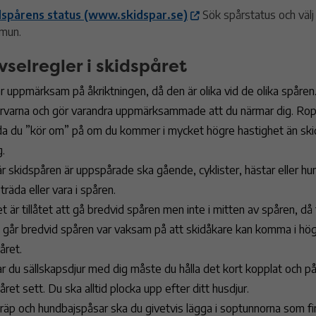
dspårens status (www.skidspar.se)
Sök spårstatus och väl
mun.
ivselregler i skidspåret
r uppmärksam på åkriktningen, då den är olika vid de olika spåren
rvarna och gör varandra uppmärksammade att du närmar dig. Ropa
da du ”kör om” på om du kommer i mycket högre hastighet än ski
g.
r skidspåren är uppspårade ska gående, cyklister, hästar eller hu
träda eller vara i spåren.
t är tillåtet att gå bredvid spåren men inte i mitten av spåren, d
 går bredvid spåren var vaksam på att skidåkare kan komma i hög
året.
r du sällskapsdjur med dig måste du hålla det kort kopplat och på
året sett. Du ska alltid plocka upp efter ditt husdjur.
räp och hundbajspåsar ska du givetvis lägga i soptunnorna som fi