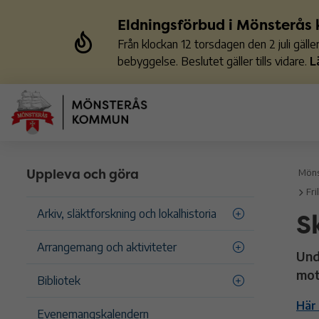
Eldningsförbud i Mönsterå
Från klockan 12 torsdagen den 2 juli gäl
bebyggelse. Beslutet gäller tills vidare.
L
Uppleva och göra
Möns
Fri
S
Arkiv, släktforskning och lokalhistoria
Arrangemang och aktiviteter
Und
mot
Bibliotek
Här 
Evenemangskalendern