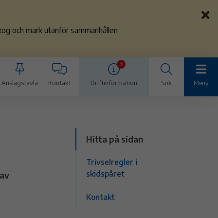
 skog och mark utanför sammanhållen
1
Anslagstavla
Kontakt
Driftinformation
Sök
Meny
Hitta på sidan
Trivselregler i
skidspåret
 av
Kontakt