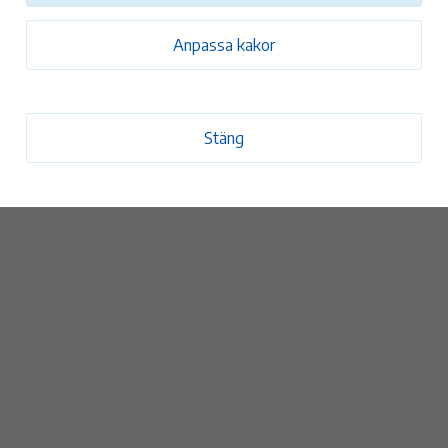
oscar.ekstam@monsteras.se
Anpassa kakor
n granskad 2 juni 2025
Stäng