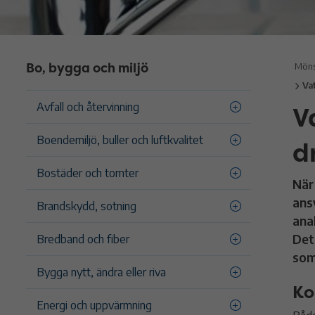
Bo, bygga och miljö
Möns
Va
V
Avfall och återvinning
Boendemiljö, buller och luftkvalitet
d
Bostäder och tomter
När
ans
Brandskydd, sotning
ana
Det
Bredband och fiber
som
Bygga nytt, ändra eller riva
Ko
Energi och uppvärmning