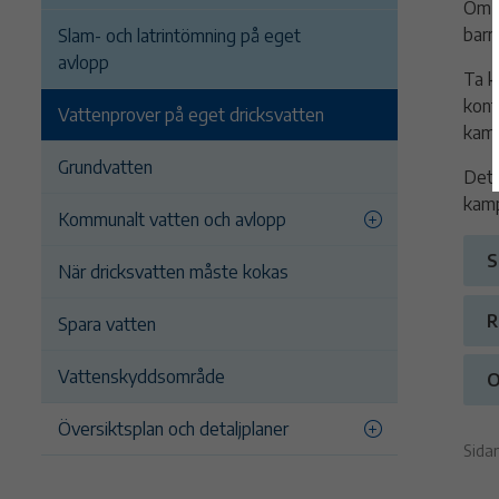
Om d
barn
Slam- och latrintömning på eget
avlopp
Ta k
kont
Vattenprover på eget dricksvatten
kamp
Grundvatten
Det 
kamp
Kommunalt vatten och avlopp
S
När dricksvatten måste kokas
R
Spara vatten
Vattenskyddsområde
O
Översiktsplan och detaljplaner
Sida