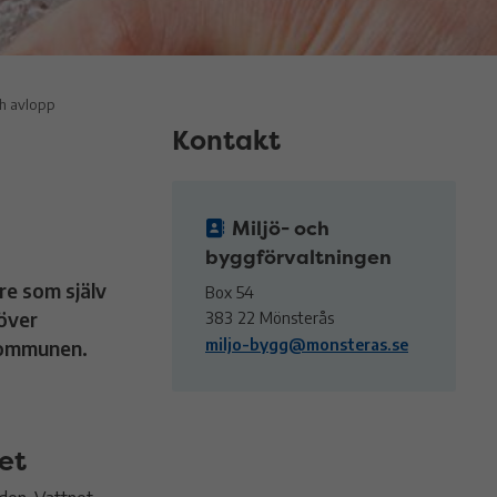
ch avlopp
Kontakt
Miljö- och
byggförvaltningen
re som själv
Box 54
höver
383 22 Mönsterås
miljo-bygg@monsteras.se
 kommunen.
et