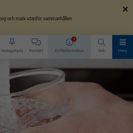
 skog och mark utanför sammanhållen
1
Anslagstavla
Kontakt
Driftinformation
Sök
Meny