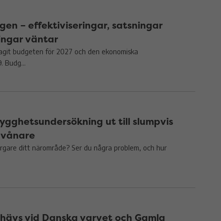
en – effektiviseringar, satsningar
ingar väntar
agit budgeten för 2027 och den ekonomiska
. Budg...
rygghetsundersökning ut till slumpvis
nvånare
gare ditt närområde? Ser du några problem, och hur
hävs vid Danska varvet och Gamla