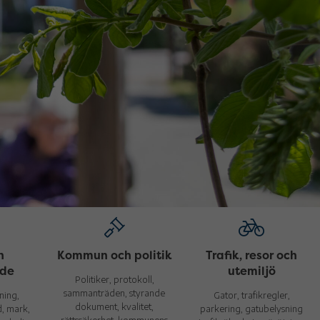
h
Kommun och politik
Trafik, resor och
nde
utemiljö
Politiker, protokoll,
sammanträden, styrande
ning,
Gator, trafikregler,
dokument, kvalitet,
d, mark,
parkering, gatubelysning
rättssäkerhet, kommunens