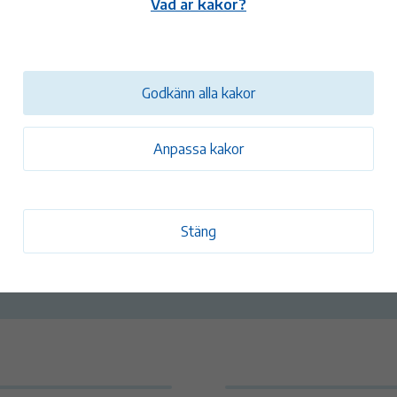
Vad är kakor?
Godkänn alla kakor
Vattenmätare i fritidshus
Ba
Anpassa kakor
När det är dags att lämna fritidshuset inför vintern är
Vi 
det bra att komma ihåg att det bara är personal från
bads
kommunen får stänga av servisventilen och ta ner
Res
Stäng
vattenmätaren för vinterförvaring.