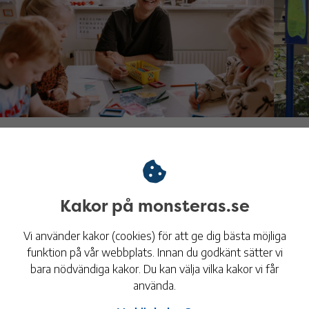
Lediga jobb
So
Här finns många yrken och möjligheter för dig som
Pla
vill vara med och utveckla välfärd, service och
turi
Kakor på monsteras.se
samhälle i Mönsterås kommun. Se våra lediga
och 
tjänster och hitta ditt nästa jobb hos oss.
Vi använder kakor (cookies) för att ge dig bästa möjliga
funktion på vår webbplats. Innan du godkänt sätter vi
bara nödvändiga kakor. Du kan välja vilka kakor vi får
använda.