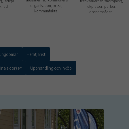
g, lediga
trafiksäkerhet, snöröjning,
organisation, press,
knad,
lekplatser, parker,
kommunfakta.
grönområden.
r ungdomar
Hemtjänst
ina sidor)
Upphandling och inköp