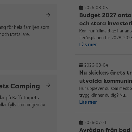
2026-08-05
Budget 2027 antag
och stora invester
ng för hela familjen som
Kommunfullmäktige har ant
 och utställare.
flerårsplanen för 2028–2029
Läs mer
2026-08-04
Nu skickas årets t
utvalda kommuni
ets Camping
Hur upplever du som medbor
trygg känner du dig? Nu...
llar på Kaffetorpets
Läs mer
lar fylls campingen av
2026-07-21
Avrådan från bad 