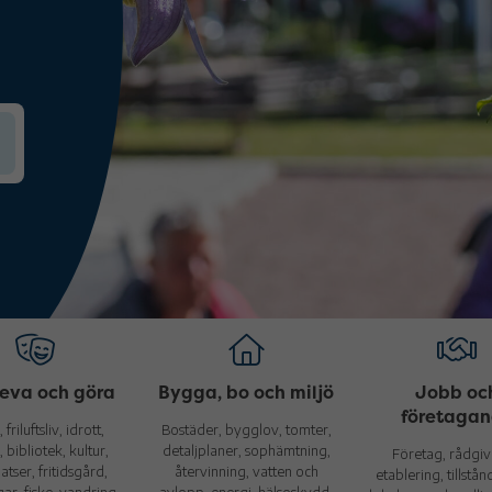
eva och göra
Bygga, bo och miljö
Jobb oc
företaga
, friluftsliv, idrott,
Bostäder, bygglov, tomter,
, bibliotek, kultur,
detaljplaner, sophämtning,
Företag, rådgiv
tser, fritidsgård,
återvinning, vatten och
etablering, tillstån
ar, fiske, vandring,
avlopp, energi, hälsoskydd,