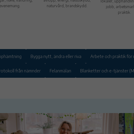
lokaler, upphandlin
evenemang.
naturvård, brandskydd.
jobb, arbetsmar
praktik.
ophämtning
Bygga nytt, ändra eller riva
Arbete och praktik fö
rotokoll från nämnder
Felanmälan
Blanketter och e-tjänster (M