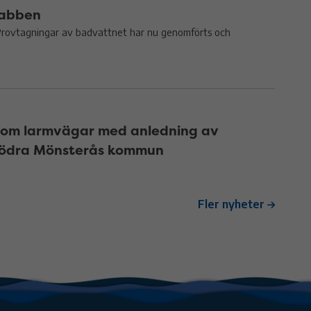
nabben
Provtagningar av badvattnet har nu genomförts och
n om larmvägar med anledning av
 södra Mönsterås kommun
Fler nyheter