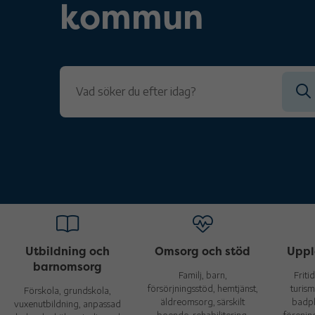
kommun
Utbildning och
Omsorg och stöd
Uppl
barnomsorg
Familj, barn,
Fritid
försörjningsstöd, hemtjänst,
turism
Förskola, grundskola,
äldreomsorg, särskilt
badpla
vuxenutbildning, anpassad
boende, rehabilitering,
förening