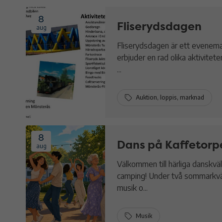
8
Fliserydsdagen
aug
Fliserydsdagen är ett evenema
erbjuder en rad olika aktiviteter
...
Auktion, loppis, marknad
8
Dans på Kaffetorp
aug
Välkommen till härliga danskvä
camping! Under två sommarkväl
musik o...
Musik