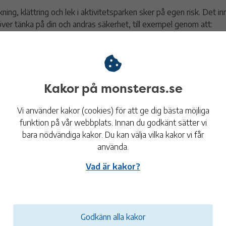
åkning, klättring och lek i aktivitetsparken sker på egen risk. Det i
ver tänka på din och andras säkerhet, till exempel genom att:
vända hjälm och andra lämpliga skydd när du åker eller klättrar.
sa hänsyn, åk inte samtidigt på ramper och vänta på din tur.
ättra två och två – en på marken och en som klättrar, titta ner och
Kakor på monsteras.se
ättrar eller hoppar ner från klätterstenen.
Vi använder kakor (cookies) för att ge dig bästa möjliga
funktion på vår webbplats. Innan du godkänt sätter vi
ntakt
bara nödvändiga kakor. Du kan välja vilka kakor vi får
använda.
Fritidsavdelningen
Vad är kakor?
Besöksadress: Skolgatan 6
Box 54
383 22 Mönsterås
fritid@monsteras.se
Godkänn alla kakor