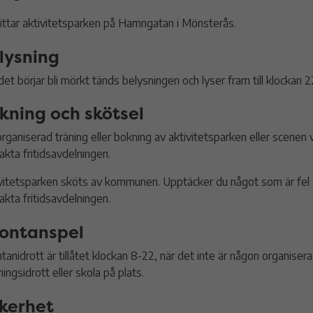
ittar aktivitetsparken på Hamngatan i Mönsterås.
lysning
det börjar bli mörkt tänds belysningen och lyser fram till klockan 2
kning och skötsel
organiserad träning eller bokning av aktivitetsparken eller scenen 
akta fritidsavdelningen.
vitetsparken sköts av kommunen. Upptäcker du något som är fel el
akta fritidsavdelningen.
ontanspel
tanidrott är tillåtet klockan 8-22, när det inte är någon organiser
ningsidrott eller skola på plats.
kerhet