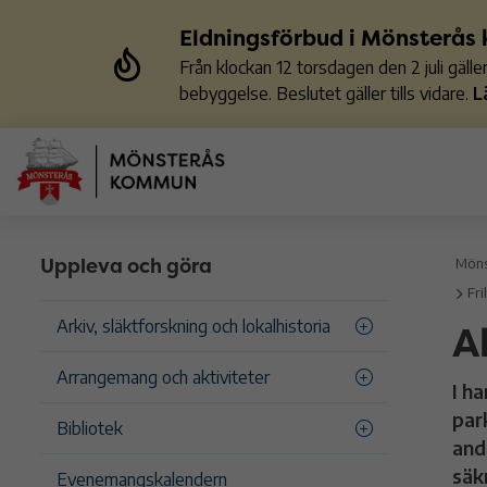
Eldningsförbud i Mönsterå
Från klockan 12 torsdagen den 2 juli gäl
bebyggelse. Beslutet gäller tills vidare.
L
Uppleva och göra
Möns
Fri
A
Arkiv, släktforskning och lokalhistoria
Arrangemang och aktiviteter
I h
par
Bibliotek
and
säk
Evenemangskalendern