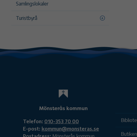
Samlingslokaler
Turistbyrå
Mönsterås kommun
Bibliot
Telefon:
010-353 70 00
E-post:
kommun@monsteras.se
Butiken
Postadress:
Mönsterås kommun,