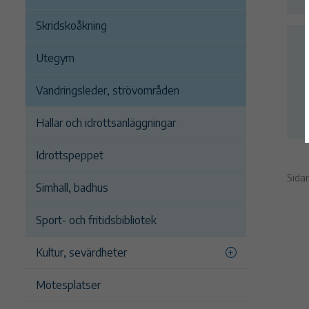
Skridskoåkning
Utegym
Vandringsleder, strövområden
Hallar och idrottsanläggningar
Idrottspeppet
Sida
Simhall, badhus
Sport- och fritidsbibliotek
Kultur, sevärdheter
Mötesplatser