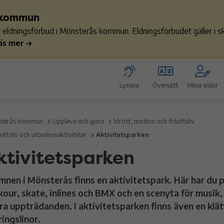
s kommun
ler eldningsförbud i Mönsterås kommun. Eldningsförbudet gäller i
äs mer
Lyssna
Översätt
Mina sidor
terås kommun
Uppleva och göra
Idrott, motion och friluftsliv
luftsliv och utomhusaktiviteter
Aktivitetsparken
ktivitetsparken
amnen i Mönsterås finns en aktivitetspark. Här har du p
kour, skate, inlines och BMX och en scenyta för musik,
ra uppträdanden. I aktivitetsparken finns även en klät
ringslinor.