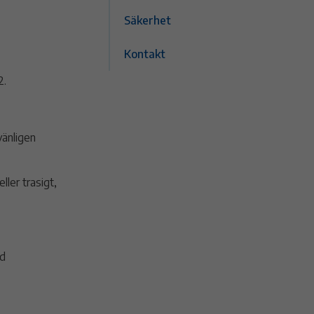
Säkerhet
Kontakt
2.
vänligen
ler trasigt,
ad