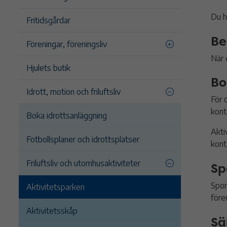
Du h
Fritidsgårdar
Be
Föreningar, föreningsliv
När 
Hjulets butik
Bo
Idrott, motion och friluftsliv
För 
kont
Boka idrottsanläggning
Akti
Fotbollsplaner och idrottsplatser
kont
Friluftsliv och utomhusaktiviteter
Sp
Spon
Aktivitetsparken
före
Aktivitetsskåp
Sä