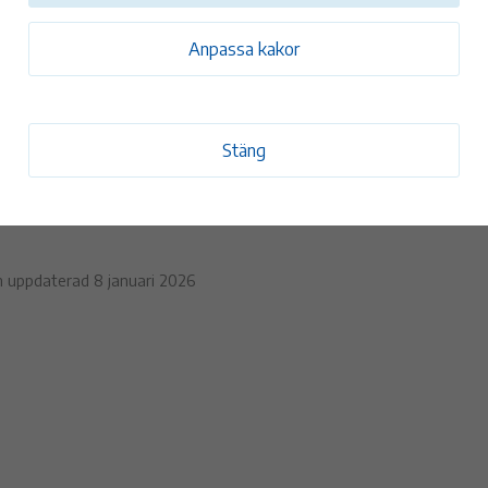
Anpassa kakor
Oscar Ekstam
Fritidschef
Tel:
010-353 79 85
Stäng
oscar.ekstam@monsteras.se
n uppdaterad 8 januari 2026