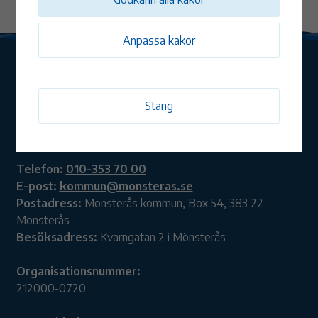
Anpassa kakor
Stäng
Mönsterås kommun
Telefon:
010-353 70 00
E-post:
kommun@monsteras.se
Postadress:
Mönsterås kommun, Box 54, 383 22
Mönsterås
Besöksadress:
Kvarngatan 2 i Mönsterås
Organisationsnummer:
212000-0720