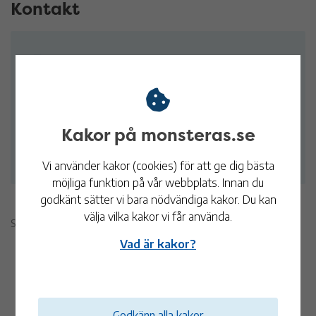
Kontakt
Malin Engdahl
Miljö- och byggchef
Tel:
010-353 71 49
malin.engdahl@monsteras.se
Kakor på monsteras.se
E-post
Vi använder kakor (cookies) för att ge dig bästa
möjliga funktion på vår webbplats. Innan du
godkänt sätter vi bara nödvändiga kakor. Du kan
välja vilka kakor vi får använda.
Sidan publicerades 26 januari 2024
Vad är kakor?
Godkänn alla kakor