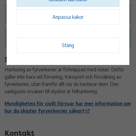
Finns det kommuner som infört totalförbud
Anpassa kakor
mot fyrverkerier?
Vad gör jag om det skjuts fyrverkerier vid
annan tidpunkt?
Stäng
Så skjuter du fyrverkerier säkert
Hantering av fyrverkerier är förknippad med risker. Detta
gäller inte bara vid förvaring, transport och försäljning av
fyrverkerier, utan framför allt när du hanterar dem. Den
vanligaste orsaken till olyckor är felhantering.
Myndigheten för civilt försvar har mer information om
hur du skjuter fyrverkerier säkert
Kontakt