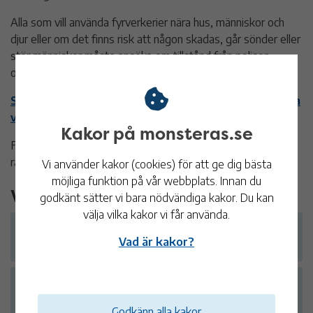
Alla som vill använda fyrverkerier nära hus, människor och
djur eller om det finns risk att någon skadas, går sönder eller
stör människor måste ansöka om tillstånd från polisen
oavsett tid och dag.
Sök tillstånd hos polisen för att använda pyrotekniska
varor
Kakor på monsteras.se
För att sälja fyrverkerier behöver du tillstånd från
räddningstjänsten.
Vi använder kakor (cookies) för att ge dig bästa
möjliga funktion på vår webbplats. Innan du
Vanliga frågor och svar
godkänt sätter vi bara nödvändiga kakor. Du kan
välja vilka kakor vi får använda.
Varför är det ändrat när eller var jag kan
Vad är kakor?
använda fyrverkerier?
Går det att införa ett totalförbud mot
fyrverkerier?
Godkänn alla kakor