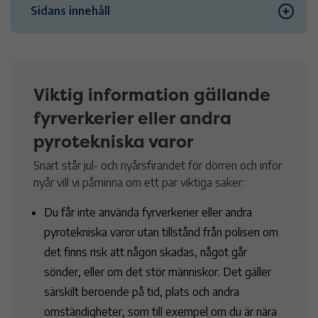
Sidans innehåll
Tillstånd för att använda fyrverkerier
Vanliga frågor och svar
Viktig information gällande
fyrverkerier eller andra
Så skjuter du fyrverkerier säkert
pyrotekniska varor
Snart står jul- och nyårsfirandet för dörren och inför
Kontakt
nyår vill vi påminna om ett par viktiga saker:
Du får inte använda fyrverkerier eller andra
pyrotekniska varor utan tillstånd från polisen om
det finns risk att någon skadas, något går
sönder, eller om det stör människor. Det gäller
särskilt beroende på tid, plats och andra
omständigheter, som till exempel om du är nära