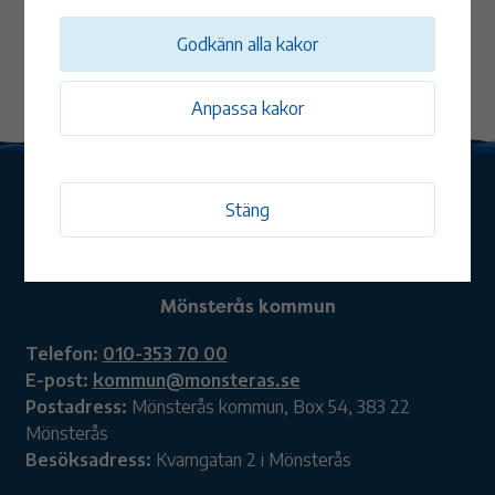
Godkänn alla kakor
Anpassa kakor
Stäng
Mönsterås kommun
Telefon:
010-353 70 00
E-post:
kommun@monsteras.se
Postadress:
Mönsterås kommun, Box 54, 383 22
Mönsterås
Besöksadress:
Kvarngatan 2 i Mönsterås