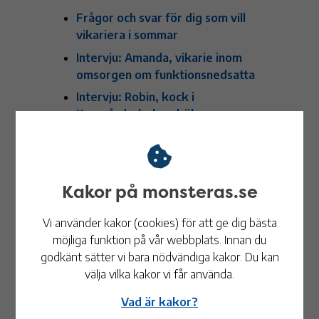
Frågor och svar för dig som vill
vikariera i sommar
Intervju: Amanda, vikarie inom
omsorgen om funktionsnedsatta
Intervju: Robin, kock i
Krungårdsskolans kök
Intervju: Bally, vikarie inom
äldreomsorg
Spontanansökan
Kakor på monsteras.se
Timvikariat, extrapersonal
Vi stöttar dig in i jobbet
Vi använder kakor (cookies) för att ge dig bästa
möjliga funktion på vår webbplats. Innan du
Lediga jobb
godkänt sätter vi bara nödvändiga kakor. Du kan
Näringslivsenheten
välja vilka kakor vi får använda.
Näringslivskalender
Vad är kakor?
Starta, driva och utveckla företag