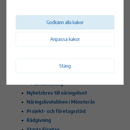
Aktiviteter, nätverk, samarbeten
Entreprenörskap i skolan, ung
företagsamhet
Godkänn alla kakor
Företagsbesök och möten för
näringslivet
Anpassa kakor
Företagsregister
Hitta mark och lokal
Industri- och handelstomter
Stäng
Lediga lokaler
Markanvisning
Nyhetsbrev till näringslivet
Näringslivshubben i Mönsterås
Projekt- och företagsstöd
Rådgivning
Starta företag