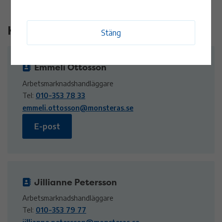
Kontakt
Stäng
Emmeli Ottosson
Arbetsmarknadshandläggare
Tel:
010-353 78 33
emmeli.ottosson@monsteras.se
E-post
Jillianne Petersson
Arbetsmarknadshandläggare
Tel:
010-353 79 77