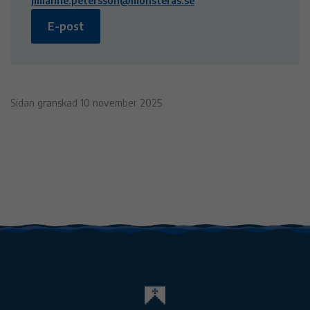
jillianne.petersson@monsteras.se
E-post
Sidan granskad 10 november 2025