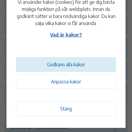
Vi använder kakor (cookies) för att ge dig bästa
f.d. förskolan Eken/Älgerumsskolan?
möjliga funktion på vår webbplats. Innan du
godkänt sätter vi bara nödvändiga kakor. Du kan
Kommer mitt barn att ha kvar samma lärare
välja vilka kakor vi får använda.
vid flytten?
Vad är kakor?
Var kommer eleverna som flyttar till andra
lokaler att äta och ha idrottsundervisning?
Godkänn alla kakor
Kommer det finnas skolsköterska och
elevhälsa vid de tillfälliga lokalerna?
Anpassa kakor
Kommer ni att ändra fritids öppettider för
familjer som behöver lämna barn på två
platser?
Stäng
Kommer det att bli öppet hus för barn som
ska börja i förskoleklass?