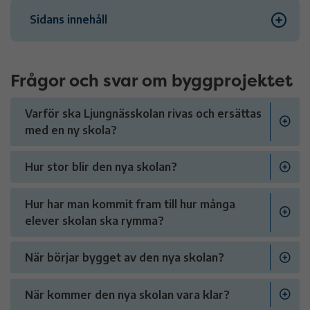
Sidans innehåll
Frågor och svar om byggprojektet
Frågor och svar om byggprojektet
Frågor och svar om verksamheten under
Varför ska Ljungnässkolan rivas och ersättas
byggtiden
med en ny skola?
Frågor och svar om delaktighet
Hur stor blir den nya skolan?
Hur har man kommit fram till hur många
elever skolan ska rymma?
När börjar bygget av den nya skolan?
När kommer den nya skolan vara klar?