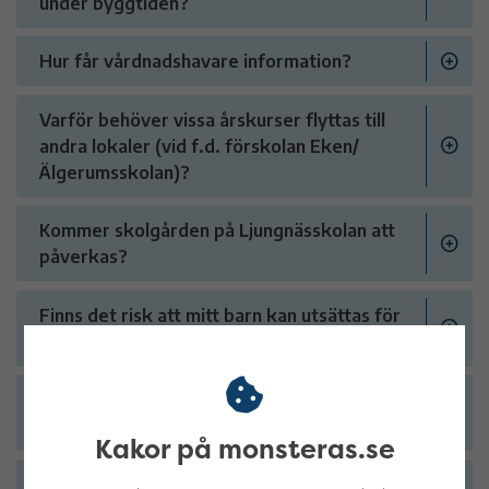
under byggtiden?
Hur får vårdnadshavare information?
Varför behöver vissa årskurser flyttas till
andra lokaler (vid f.d. förskolan Eken/
Älgerumsskolan)?
Kommer skolgården på Ljungnässkolan att
påverkas?
Finns det risk att mitt barn kan utsättas för
fara under byggtiden?
Finns det risker med att nyttja de gamla
lokalerna under byggtiden?
Kakor på monsteras.se
Hur förbereds lokalerna och utemiljön vid