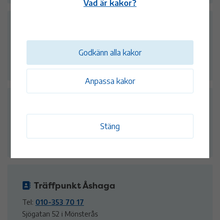
Vad är kakor?
Träffpunkt Prästkullen
Tel:
010-353 73 01
Godkänn alla kakor
Jakobs gränd 16 i Mönsterås
Anpassa kakor
Träffpunkt Ålem
Tel:
010-353 77 59
Stäng
Johan Skyttes väg 6 i Ålem
Träffpunkt Åshaga
Tel:
010-353 70 17
Sjögatan 52 i Mönsterås