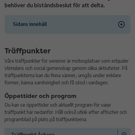
behöver du biståndsbeslut för att delta.
Sidans innehåll
Träffpunkter
Träffpunkter
Solgården
Våra träffpunkter för seniorer är mötesplatser som erbjuder
stimulans och social gemenskap genom olika aktiviteter. På
Samarbete med frivilliga
träffpunkterna kan du finna vänner, umgås under enklare
former, känna samhörighet och få stöd i vardagen.
Kontakt
Öppettider och program
Du kan se öppettider och aktuellt program för varje
träffpunkt här nedanför. Håll också utkik efter affischer och
programblad på plats på träffpunkterna.
Träffpunkt Åshaga