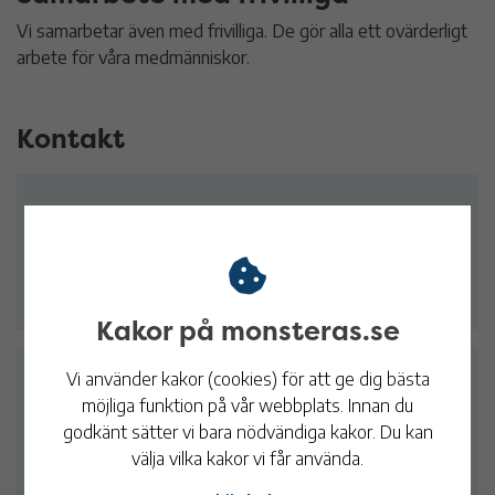
Vi samarbetar även med frivilliga. De gör alla ett ovärderligt
arbete för våra medmänniskor.
Kontakt
Träffpunkt Blomstermåla
Tel:
010-353 76 41
Storgatan 89, Blomstermåla
Kakor på monsteras.se
Vi använder kakor (cookies) för att ge dig bästa
Träffpunkt Ekåsa
möjliga funktion på vår webbplats. Innan du
Tel:
010-353 76 85
godkänt sätter vi bara nödvändiga kakor. Du kan
Ekåsavägen 5 i Fliseryd
välja vilka kakor vi får använda.