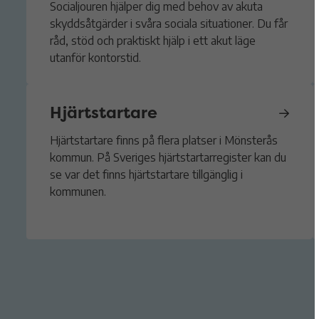
Socialjouren hjälper dig med behov av akuta
skyddsåtgärder i svåra sociala situationer. Du får
råd, stöd och praktiskt hjälp i ett akut läge
utanför kontorstid.
Hjärtstartare
Hjärtstartare finns på flera platser i Mönsterås
kommun. På Sveriges hjärtstartarregister kan du
se var det finns hjärtstartare tillgänglig i
kommunen.