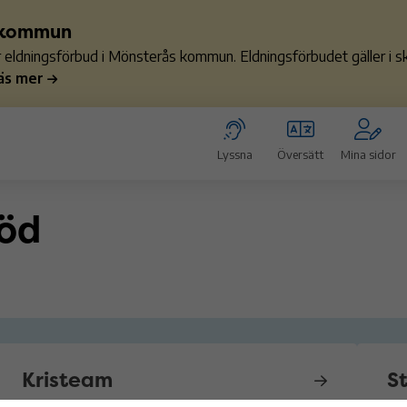
s kommun
ler eldningsförbud i Mönsterås kommun. Eldningsförbudet gäller i
äs mer
Lyssna
Översätt
Mina sidor
töd
Kristeam
St