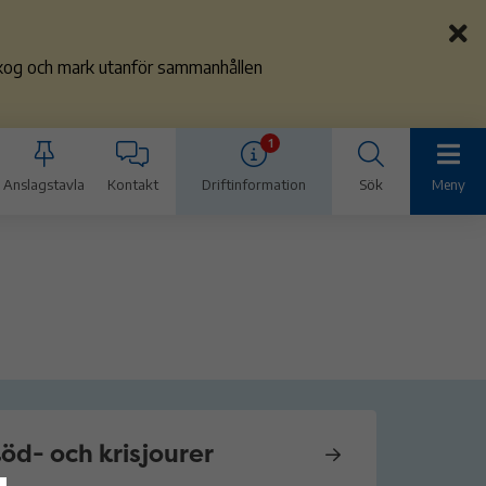
 skog och mark utanför sammanhållen
1
Anslagstavla
Kontakt
Driftinformation
Sök
Meny
öd- och krisjourer