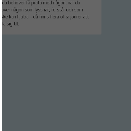
 du behöver få prata med någon, när du
över någon som lyssnar, förstår och som
ske kan hjälpa – då finns flera olika jourer att
da sig till.