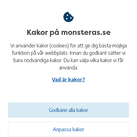
Vid en kris så kan det vara många människor
När
som bevittnar, eller är med om, svåra händelser.
beh
Då kan kommunens krisstöd, POSOM-gruppen,
kan
vara ett stöd för de inblandade.
vän
Kakor på monsteras.se
Vi använder kakor (cookies) för att ge dig bästa möjliga
Barn som far illa,
funktion på vår webbplats. Innan du godkänt sätter vi
orosanmälan
bara nödvändiga kakor. Du kan välja vilka kakor vi får
använda.
Om du är orolig för ett barn och vill anmäla detta
till socialtjänsten kan du kontakta individ- och
Vad är kakor?
familjeomsorgen. Du har möjlighet att vara
anonym.
Godkänn alla kakor
Anpassa kakor