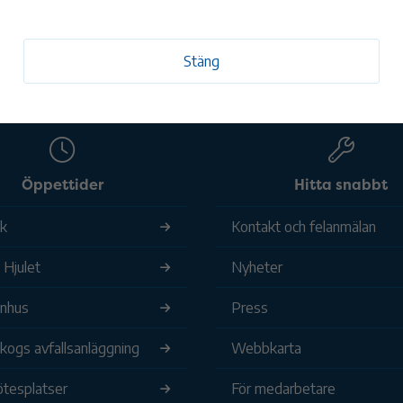
Stäng
Öppettider
Hitta snabbt
ek
Kontakt och felanmälan
 Hjulet
Nyheter
nhus
Press
ogs avfallsanläggning
Webbkarta
tesplatser
För medarbetare