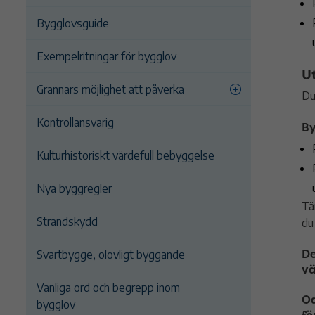
Bygglovsguide
Exempelritningar för bygglov
U
Grannars möjlighet att påverka
Du
Kontrollansvarig
By
Kulturhistoriskt värdefull bebyggelse
Nya byggregler
Tä
Strandskydd
du
De
Svartbygge, olovligt byggande
vä
Vanliga ord och begrepp inom
Oa
bygglov