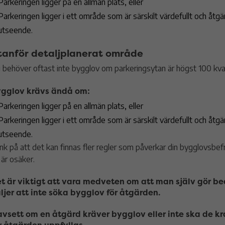
Parkeringen ligger på en allmän plats, eller
Parkeringen ligger i ett område som är särskilt värdefullt och åt
utseende.
tanför detaljplanerat område
 behöver oftast inte bygglov om parkeringsytan är högst 100 kv
gglov krävs ändå om:
Parkeringen ligger på en allmän plats, eller
Parkeringen ligger i ett område som är särskilt värdefullt och åt
utseende.
nk på att det kan finnas fler regler som påverkar din bygglovsbef
 är osäker.
t är viktigt att vara medveten om att man själv gör 
ljer att inte söka bygglov för åtgärden.
vsett om en åtgärd kräver bygglov eller inte ska de kr