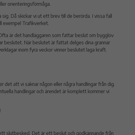
ller orienteringsförmåga.
ig. Då skickar vi ut ett brev till de berörda. I vissa fall
ll exempel Trafikverket.
. Ofta är det handläggaren som fattar beslut om bygglov
 beslutet. När beslutet är fattat delges dina grannar
verklagar inom fyra veckor vinner beslutet laga kraft.
 det att vi saknar någon eller några handlingar från dig.
ntuella handlingar och ärendet är komplett kommer vi
!
 ett slutbesked. Det är ett beslut och godkännande från