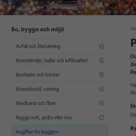
Bo, bygga och miljö
Mö
Avfall och återvinning
Du
Boendemiljö, buller och luftkvalitet
äv
Re
Bostäder och tomter
Nä
Brandskydd, sotning
sk
Bredband och fiber
I
Du
Bygga nytt, ändra eller riva
By
Avgifter för bygglov