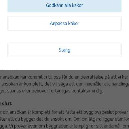
 här går processen till för enklare bygglovsärenden:
Godkänn alla kakor
Anpassa kakor
Stäng
nsökan
r ansökan har kommit in till oss får du en bekräftelse på att vi h
n ansökan är komplett, det vill säga att den innehåller alla handl
got saknas eller behöver förtydligas kontaktar vi dig.
eslut
r din ansökan är komplett för att fatta ett bygglovsbeslut pröva
llåter att du bygger det du ansökt om. Om din åtgärd ligger utanför 
gga. Vi prövar även om byggnaden är lämplig för sitt ändamål, om