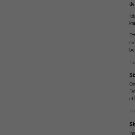
de
Ib
ka
Et
me
be
Tä
S
Om
De
ut
Tä
S
In