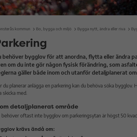
nsterås kommun
Bo, bygga och miljö
Bygga nytt, ändra eller riva
By
Parkering
 behöver bygglov för att anordna, flytta eller ändra p
en om du inte gör någon fysisk förändring, som asfalte
glerna gäller både inom och utanför detaljplanerat om
r du planerar anlägga en parkering kan du behöva söka bygglov. Här 
a skicka med.
nom detaljplanerat område
 behöver oftast inte bygglov om parkeringsytan är högst 50 kva
gglov krävs ändå om: