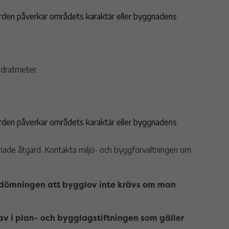
gärden påverkar områdets karaktär eller byggnadens
adratmeter.
gärden påverkar områdets karaktär eller byggnadens
riade åtgärd. Kontakta miljö- och byggförvaltningen om
bedömningen att bygglov inte krävs om man
av i plan- och bygglagstiftningen som gäller