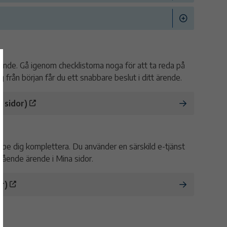
rende. Gå igenom checklistorna noga för att ta reda på
från början får du ett snabbare beslut i ditt ärende.
 sidor)
 be dig komplettera. Du använder en särskild e-tjänst
ågående ärende i Mina sidor.
r)