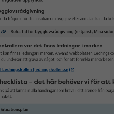
r åtgärden uppfyllas.
ygglovsrådgivning
r du frågor inför din ansökan om bygglov eller anmälan kan du boka
Boka tid för bygglovsrådgivning (e-tjänst, Mina sidor
ontrollera var det finns ledningar i marken
t kan finnas ledningar i marken. Använd webbplatsen Ledningskoll
t du undviker att gräva av något, och för att förenkla markarbeten
ll Ledningskollen (ledningskollen.se)
hecklista – det här behöver vi för at
nk på att lämna in alla handlingar som krävs i ditt ärende från börj
mplett.
Situationsplan