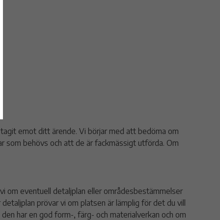
ar tagit emot ditt ärende. Vi börjar med att bedöma om
ingar som behövs och att de är fackmässigt utförda. Om
r vi om eventuell detaljplan eller områdesbestämmelser
detaljplan prövar vi om platsen är lämplig för det du vill
 den har en god form-, färg- och materialverkan och om