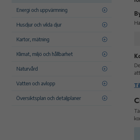
fö
Energi och uppvärmning
B
Ha
Husdjur och vilda djur
Kartor, mätning
Klimat, miljö och hållbarhet
K
De
Naturvård
at
Vatten och avlopp
Ti
Översiktsplan och detaljplaner
C
Tä
ko