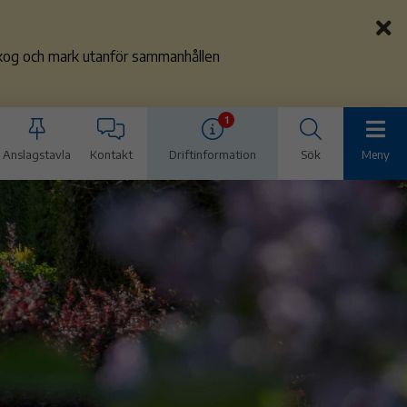
 skog och mark utanför sammanhållen
1
Anslagstavla
Kontakt
Driftinformation
Sök
Meny