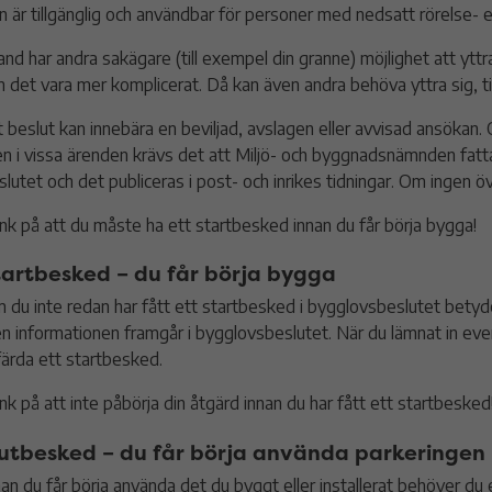
n är tillgänglig och användbar för personer med nedsatt rörelse- e
land har andra sakägare (till exempel din granne) möjlighet att yttra s
n det vara mer komplicerat. Då kan även andra behöva yttra sig, ti
t beslut kan innebära en beviljad, avslagen eller avvisad ansökan
n i vissa ärenden krävs det att Miljö- och byggnadsnämnden fattar
slutet och det publiceras i post- och inrikes tidningar. Om ingen ö
nk på att du måste ha ett startbesked innan du får börja bygga!
tartbesked – du får börja bygga
 du inte redan har fått ett startbesked i bygglovsbeslutet betyder
n informationen framgår i bygglovsbeslutet. När du lämnat in eve
färda ett startbesked.
nk på att inte påbörja din åtgärd innan du har fått ett startbesked
lutbesked – du får börja använda parkeringen
nan du får börja använda det du byggt eller installerat behöver du