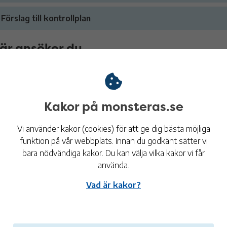
Förslag till kontrollplan
är ansöker du
r du har skickat in en komplett ansökan börjar vi handlägga ditt ä
lka dokument du behöver skicka med. Om din anmälan är fullständig 
Ansök om bygglov för parkeringsplats (e-tjänst, Mina
Kakor på monsteras.se
Vi använder kakor (cookies) för att ge dig bästa möjliga
omplettera ditt ärende
funktion på vår webbplats. Innan du godkänt sätter vi
 något skulle saknas i din ansökan kommer vi att höra av oss och
bara nödvändiga kakor. Du kan välja vilka kakor vi får
r kompletteringar; du kan alltså inte göra kompletteringar i ditt p
använda.
Komplettera ditt bygglovsärende (e-tjänst, Mina sido
Vad är kakor?
ad händer sen?