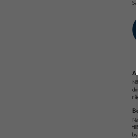
Så
A
Nä
di
nå
B
Nä
ti
by