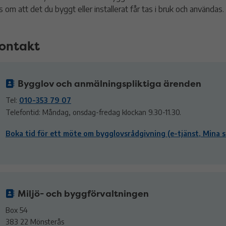
s om att det du byggt eller installerat får tas i bruk och användas
ontakt
Bygglov och anmälningspliktiga ärenden
Tel:
010-353 79 07
Telefontid: Måndag, onsdag-fredag klockan 9.30-11.30.
Boka tid för ett möte om bygglovsrådgivning (e-tjänst, Mina s
Miljö- och byggförvaltningen
Box 54
383 22 Mönsterås