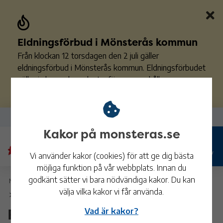
Eldningsförbud i Mönsterås kommun
Från klockan 12 torsdagen den 2 juli gäller
eldningsförbud i Mönsterås kommun. Eldningsförbudet
gäller i skog och mark utanför sammanhållen
bebyggelse. Beslutet gäller tills vidare.
Läs mer
Driftinformation
1
Kakor på monsteras.se
Sök
Meny
Vi använder kakor (cookies) för att ge dig bästa
möjliga funktion på vår webbplats. Innan du
godkänt sätter vi bara nödvändiga kakor. Du kan
Mönsterås kommun
Omsorg och stöd
Stöd till föräldrar
välja vilka kakor vi får använda.
Familjerådgivning
Familjerådgivning
Vad är kakor?