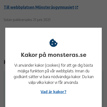
Till webbplatsen Mönsteråsgymnasiet
Sidan publicerades 21 juni 2021
Kakor på monsteras.se
Kontakt
Vi använder kakor (cookies) för att ge dig bästa
möjliga funktion på vår webbplats. Innan du
godkänt sätter vi bara nödvändiga kakor. Du kan
Cecilia Drehmer
välja vilka kakor vi får använda.
Näringslivschef
Vad är kakor?
Tel:
010-353 71 32
cecilia.drehmer@monsteras.se