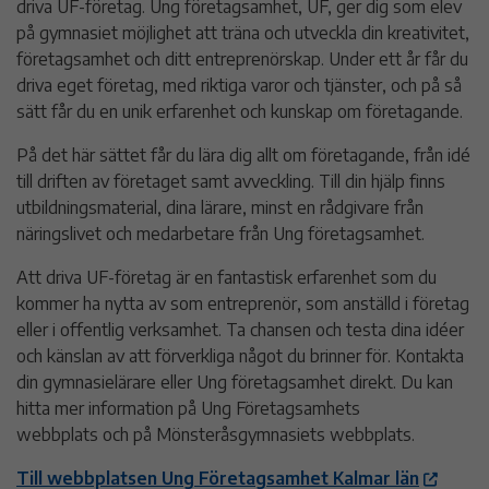
driva UF-företag. Ung företagsamhet, UF, ger dig som elev
på gymnasiet möjlighet att träna och utveckla din kreativitet,
företagsamhet och ditt entreprenörskap. Under ett år får du
driva eget företag, med riktiga varor och tjänster, och på så
sätt får du en unik erfarenhet och kunskap om företagande.
På det här sättet får du lära dig allt om företagande, från idé
till driften av företaget samt avveckling. Till din hjälp finns
utbildningsmaterial, dina lärare, minst en rådgivare från
näringslivet och medarbetare från Ung företagsamhet.
Att driva UF-företag är en fantastisk erfarenhet som du
kommer ha nytta av som entreprenör, som anställd i företag
eller i offentlig verksamhet. Ta chansen och testa dina idéer
och känslan av att förverkliga något du brinner för. Kontakta
din gymnasielärare eller Ung företagsamhet direkt. Du kan
hitta mer information på Ung Företagsamhets
webbplats och på Mönsteråsgymnasiets webbplats.
Till webbplatsen Ung Företagsamhet Kalmar län