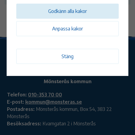
Godkänn alla kakor
Anpassa kakor
Stäng
Mönsterås kommun
Telefon:
010-353 70 00
E-post:
kommun@monsteras.se
Postadress:
Mönsterås kommun, Box 54, 383 22
Mönsterås
Besöksadress:
Kvarngatan 2 i Mönsterås