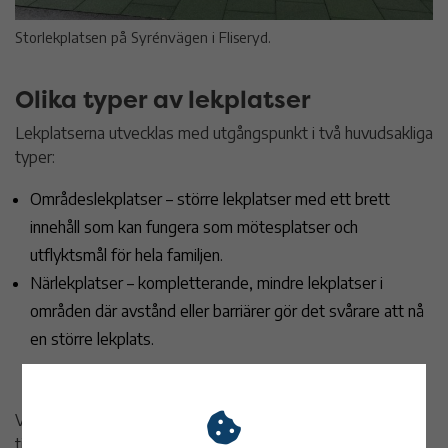
Storlekplatsen på Syrénvägen i Fliseryd.
Olika typer av lekplatser
Lekplatserna utvecklas med utgångspunkt i två huvudsakliga
typer:
Områdeslekplatser – större lekplatser med ett brett
innehåll som kan fungera som mötesplatser och
utflyktsmål för hela familjen.
Närlekplatser – kompletterande, mindre lekplatser i
områden där avstånd eller barriärer gör det svårare att nå
en större lekplats.
Vid planering och utveckling tas särskild hänsyn till trygghet,
tillgänglighet, naturnära lägen och rimliga avstånd.