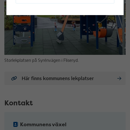
Storlekplatsen på Syrénvägen i Fliseryd.
Här finns kommunens lekplatser
Kontakt
Kommunens växel