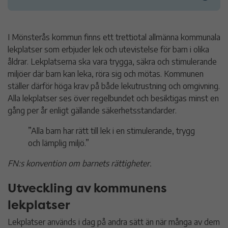
Utveckling av kommunens lekplatser
I Mönsterås kommun finns ett trettiotal allmänna kommunala
lekplatser som erbjuder lek och utevistelse för barn i olika
Olika typer av lekplatser
åldrar. Lekplatserna ska vara trygga, säkra och stimulerande
miljöer där barn kan leka, röra sig och mötas. Kommunen
Exempel på utveckling
ställer därför höga krav på både lekutrustning och omgivning.
Alla lekplatser ses över regelbundet och besiktigas minst en
Kontakt
gång per år enligt gällande säkerhetsstandarder.
”Alla barn har rätt till lek i en stimulerande, trygg
och lämplig miljö.”
FN:s konvention om barnets rättigheter.
Utveckling av kommunens
lekplatser
Lekplatser används i dag på andra sätt än när många av dem