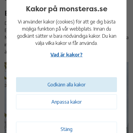
Kakor på monsteras.se
Exempel på utveckling
Vi använder kakor (cookies) för att ge dig bästa
De större lekplatserna vid Promenaden i Blomstermåla,
möjliga funktion på vår webbplats. Innan du
Bokvägen i Ålem och Syrénvägen i Fliseryd samt hamnen i
godkänt sätter vi bara nödvändiga kakor. Du kan
Mönsterås är exempel på hur kommunen arbetat med denna
välja vilka kakor vi får använda.
inriktning sedan 2016. Planering och förberedelser pågår
även för en ny större lekplats i Timmernabben.
Vad är kakor?
Godkänn alla kakor
Anpassa kakor
Stäng