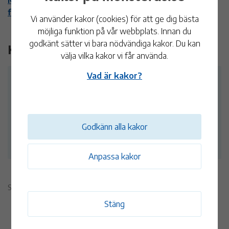
finns på hogsby.se
Vi använder kakor (cookies) för att ge dig bästa
möjliga funktion på vår webbplats. Innan du
godkänt sätter vi bara nödvändiga kakor. Du kan
Kontakt
välja vilka kakor vi får använda.
Vad är kakor?
Överförmyndare i samverkan
Tel:
010-356 50 85
Telefontid: Vardagar klockan 10:00-12:00. Bokade besök
Godkänn alla kakor
tas emot i Mönsterås på måndagar.
Anpassa kakor
Sidan publicerades 21 juni 2021
Stäng