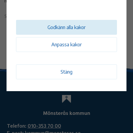
har tystnadsplikt.
Sidan uppdaterad 29 maj 2026
Godkänn alla kakor
Anpassa kakor
Stäng
Mönsterås kommun
Telefon:
010-353 70 00