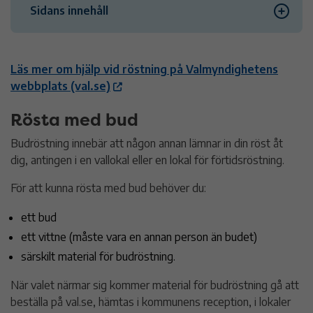
Sidans innehåll
Rösta med bud
Läs mer om hjälp vid röstning på Valmyndighetens
webbplats (val.se)
Ambulerande röstmottagare
Rösta med bud
Budröstning innebär att någon annan lämnar in din röst åt
dig, antingen i en vallokal eller en lokal för förtidsröstning.
För att kunna rösta med bud behöver du:
ett bud
ett vittne (måste vara en annan person än budet)
särskilt material för budröstning.
När valet närmar sig kommer material för budröstning gå att
beställa på val.se, hämtas i kommunens reception, i lokaler