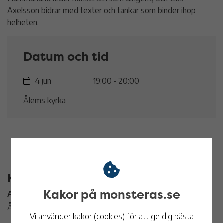
Axelsson bidrar med texter och tankar som binder ihop
helheten.
Datum och tid
4 jun
19:00 - 20:00
Ålems kyrka
Kontaktinformation
Kakor på monsteras.se
Arrangör:
Ålems församling
Vi använder kakor (cookies) för att ge dig bästa