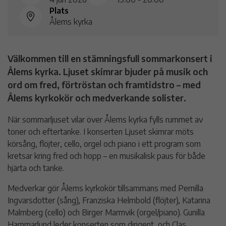
Plats
Ålems kyrka
Välkommen till en stämningsfull sommarkonsert i
Ålems kyrka. Ljuset skimrar bjuder på musik och
ord om fred, förtröstan och framtidstro – med
Ålems kyrkokör och medverkande solister.
När sommarljuset vilar över Ålems kyrka fylls rummet av
toner och eftertanke. I konserten Ljuset skimrar möts
körsång, flöjter, cello, orgel och piano i ett program som
kretsar kring fred och hopp – en musikalisk paus för både
hjärta och tanke.
Medverkar gör Ålems kyrkokör tillsammans med Pernilla
Ingvarsdotter (sång), Franziska Helmbold (flöjter), Katarina
Malmberg (cello) och Birger Marmvik (orgel/piano). Gunilla
Hammarlund leder konserten som dirigent, och Clas