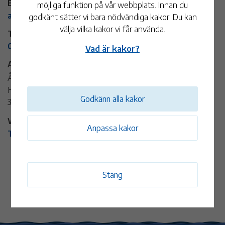
E-post:
möjliga funktion på vår webbplats. Innan du
alem.forsamling@svenskakyrkan.se
godkänt sätter vi bara nödvändiga kakor. Du kan
välja vilka kakor vi får använda.
Telefon:
0499-79 90 00
Vad är kakor?
Adress:
Ålems kyrka
Häradsvägen 27
Godkänn alla kakor
384 92 Ålem
Webbplats:
Anpassa kakor
Till arrangörens webbplats
Stäng