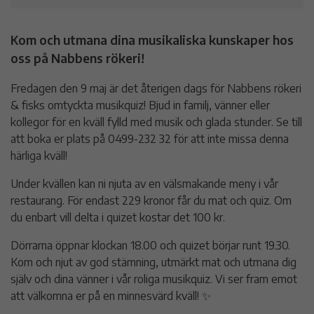
Kom och utmana dina musikaliska kunskaper hos
oss på Nabbens rökeri!
Fredagen den 9 maj är det återigen dags för Nabbens rökeri
& fisks omtyckta musikquiz! Bjud in familj, vänner eller
kollegor för en kväll fylld med musik och glada stunder. Se till
att boka er plats på 0499-232 32 för att inte missa denna
härliga kväll!
Under kvällen kan ni njuta av en välsmakande meny i vår
restaurang. För endast 229 kronor får du mat och quiz. Om
du enbart vill delta i quizet kostar det 100 kr.
Dörrarna öppnar klockan 18.00 och quizet börjar runt 19.30.
Kom och njut av god stämning, utmärkt mat och utmana dig
själv och dina vänner i vår roliga musikquiz. Vi ser fram emot
att välkomna er på en minnesvärd kväll! ✨