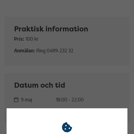
Praktisk information
Pris:
100 kr
Anmälan:
Ring 0499-232 32
Datum och tid
9 maj
18:00 - 22:00
Nabbens Rökeri & Fisk