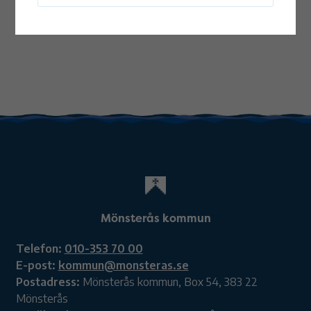
Mönsterås kommun
Telefon:
010-353 70 00
E-post:
kommun@monsteras.se
Postadress:
Mönsterås kommun, Box 54, 383 22
Mönsterås