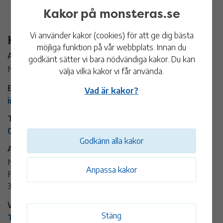
Kakor på monsteras.se
Vi använder kakor (cookies) för att ge dig bästa
Kontaktinformation
möjliga funktion på vår webbplats. Innan du
Arrangör:
godkänt sätter vi bara nödvändiga kakor. Du kan
Nabbens Rökeri & Fisk
välja vilka kakor vi får använda.
E-post:
Vad är kakor?
info@nabbensrokeri.se
Telefon:
0499-232 32
Godkänn alla kakor
Adress:
Nabbens Rökeri & Fisk
Anpassa kakor
Fiskarvägen 2
384 72 Timmernabben
Webbplats:
Stäng
Till arrangörens webbplats