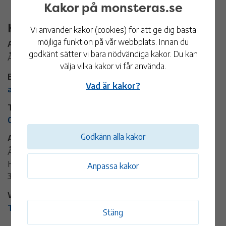
Kakor på monsteras.se
Kontaktinformation
Vi använder kakor (cookies) för att ge dig bästa
möjliga funktion på vår webbplats. Innan du
Arrangör:
godkänt sätter vi bara nödvändiga kakor. Du kan
Ålems församling
välja vilka kakor vi får använda.
E-post:
Vad är kakor?
alem.forsamling@svenskakyrkan.se
Telefon:
0499-79 90 00
Godkänn alla kakor
Adress:
Ålems kyrka
Häradsvägen 27
Anpassa kakor
384 92 Ålem
Webbplats:
Till arrangörens webbplats
Stäng