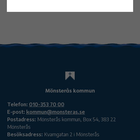
Mönsterås kommun
Telefon:
010-353 70 00
E-post:
kommun@monsteras.se
Postadress:
Mönsterås kommun, Box 54, 383 22
Mönsterås
Besöksadress:
Kvarngatan 2 i Mönsterås