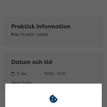
Praktisk information
Pris:
Fri entré - kollekt
Datum och tid
15 dec
16:00 - 17:00
Ålems kyrka