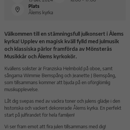
Plats
Ålems kyrka
Välkommen till en stämningsfull julkonsert i Ålems
kyrka! Upplev en magisk kväll fylld med julmusik
och klassiska pärlor framförda av Mönsterås
Musikkår och Ålems kyrkokör.
Kvällens solister är Franziska Helmbold på oboe, samt
sångarna Wimmie Bernspång och Jeanette J Bernspång,
som tillsammans kommer att bjuda på en oförglömlig
musikupplevelse.
Låt dig svepas med av vackra toner och julens glädje i den
historiska och vackert dekorerade Ålems kyrka. En perfekt
start på julfirandet för hela familjen!
Vi ser fram emot att fira julen tillsammans med dig!