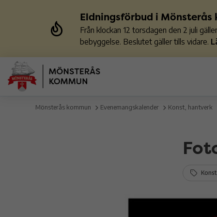
Eldningsförbud i Mönsterå
Från klockan 12 torsdagen den 2 juli gäl
bebyggelse. Beslutet gäller tills vidare.
L
Mönsterås kommun
Evenemangskalender
Konst, hantverk
Fot
Konst