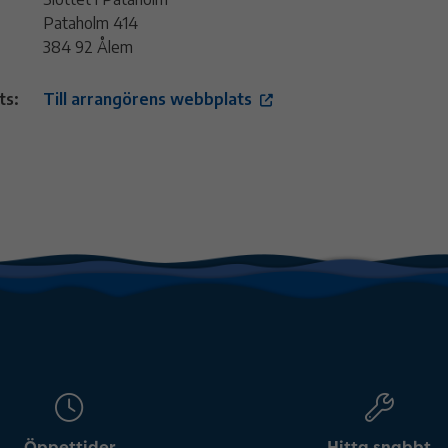
Pataholm 414
384 92 Ålem
ts:
Till arrangörens webbplats
Öppettider
Hitta snabbt