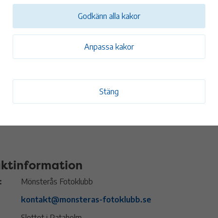
gen invigs, ta del av fotografierna och stanna gärna en stund och 
Godkänn alla kakor
h temat. Utställningen visas därefter till och med 12 juli och håller
00. Varmt välkommen!
Anpassa kakor
tum och tid
jul
11:00 - 17:00
Slottet i Pataholm
Stäng
ktinformation
:
Mönsterås Fotoklubb
kontakt@monsteras-fotoklubb.se
Slottet i Pataholm