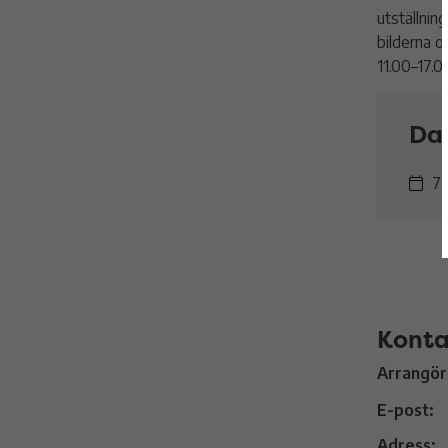
utställnin
bilderna oc
11.00–17.
Da
7 
Konta
Arrangör
E-post:
Adress: