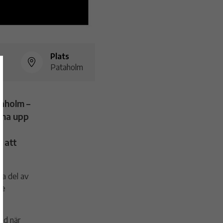
Plats
Pataholm
taholm –
nna upp
n att
ta del av
de
med när