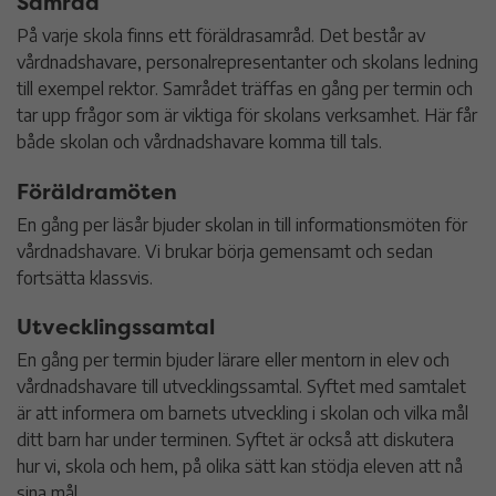
Samråd
På varje skola finns ett föräldrasamråd. Det består av
vårdnadshavare, personalrepresentanter och skolans ledning
till exempel rektor. Samrådet träffas en gång per termin och
tar upp frågor som är viktiga för skolans verksamhet. Här får
både skolan och vårdnadshavare komma till tals.
Föräldramöten
En gång per läsår bjuder skolan in till informationsmöten för
vårdnadshavare. Vi brukar börja gemensamt och sedan
fortsätta klassvis.
Utvecklingssamtal
En gång per termin bjuder lärare eller mentorn in elev och
vårdnadshavare till utvecklingssamtal. Syftet med samtalet
är att informera om barnets utveckling i skolan och vilka mål
ditt barn har under terminen. Syftet är också att diskutera
hur vi, skola och hem, på olika sätt kan stödja eleven att nå
sina mål.