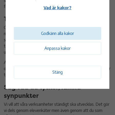
skyddad identitet, och för deras säkerhet ber vi dig att inte
filma eller fotografera elever eller personal.
Vad är kakor?
Telefon och mejl
Om du vill prata med någon ur personalen i telefon kan du
Godkänn alla kakor
ringa till skolans personalrum. Du når lärare enklast under
skoldagen på raster. För att få tag i ditt barns lärare på
telefonen är det enklast att sms:a först, så ringer läraren
Anpassa kakor
upp dig.
Att mejla till personalen går också bra. Våra mejladressen är
oftast förnamn.efternamn@monsteras.se. Kontaktuppgifter
Stäng
till ditt barns lärare delas ut i början av läsåret.
Säg vad du tycker, lämna
synpunkter
Vi vill att våra verksamheter ständigt ska utvecklas. Det gör
vi dels genom elevenkäter men även genom att du som