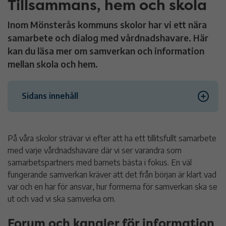
Tillsammans, hem och skola
Inom Mönsterås kommuns skolor har vi ett nära
samarbete och dialog med vårdnadshavare. Här
kan du läsa mer om samverkan och information
mellan skola och hem.
Sidans innehåll
Forum och kanaler för information och dialog
På våra skolor strävar vi efter att ha ett tillitsfullt samarbete
med varje vårdnadshavare där vi ser varandra som
Forum där vi träffas
samarbetspartners med barnets bästa i fokus. En väl
fungerande samverkan kräver att det från början är klart vad
Telefon och mejl
var och en har för ansvar, hur formerna för samverkan ska se
ut och vad vi ska samverka om.
Säg vad du tycker, lämna synpunkter
Forum och kanaler för information