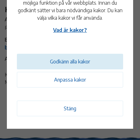
möjliga funktion på vår webbplats. Innan du
Kontaktinformation
godkänt sätter vi bara nödvändiga kakor. Du kan
välja vilka kakor vi får använda.
Arrangör:
Rebeca Bastida
Vad är kakor?
E-post:
by.ribari@gmail.com
Adress:
Godkänn alla kakor
Kanalgatan 6
Anpassa kakor
Mönsterås
Stäng