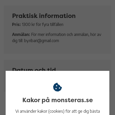
Praktisk information
Pris:
1300 kr för fyra tillfällen
Anmälan:
För mer information och anmälan, hör av
dig till: by.ribari@gmail.com
Datum och tid
5 maj
14:00 - 16:00
Kakor på monsteras.se
Vi använder kakor (cookies) för att ge dig bästa