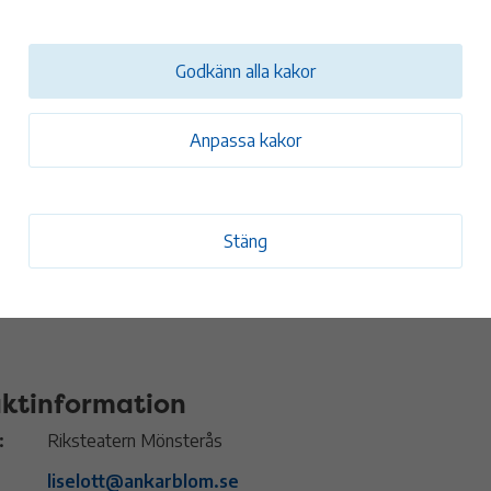
a här
Godkänn alla kakor
Anpassa kakor
tum och tid
0 mar
19:00 - 21:00
Mönsterås Bio
Stäng
ktinformation
:
Riksteatern Mönsterås
liselott@ankarblom.se