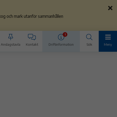
 skog och mark utanför sammanhållen
1
Anslagstavla
Kontakt
Driftinformation
Sök
Meny
g