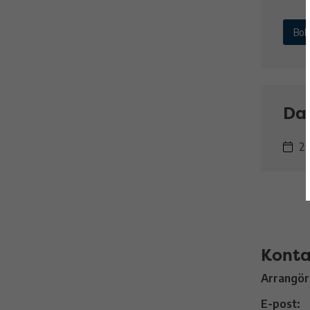
Bok
Da
2
Konta
Arrangör
E-post: