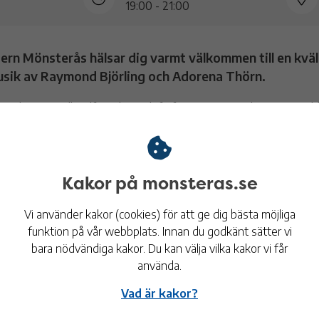
19:00 - 21:00
ern Mönsterås hälsar dig varmt välkommen till en kvä
usik av Raymond Björling och Adorena Thörn.
rling, son till Rolf Björling och farfar var Jussi Björling, sjunger bl
 Sinatra och lite opera, bl.a. Till havs.
hörn uppträder med dockor och är buktalare men sjunger också, b
reisand-låtar.
Kakor på monsteras.se
d Raymond står på programmet
Vi använder kakor (cookies) för att ge dig bästa möjliga
funktion på vår webbplats. Innan du godkänt sätter vi
bara nödvändiga kakor. Du kan välja vilka kakor vi får
använda.
ktisk information
Vad är kakor?
200 kr