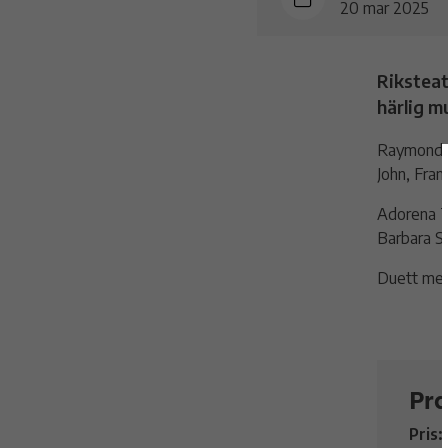
20 mar 2025
Riksteat
härlig m
Raymond Bjö
John, Frank
Adorena T
Barbara St
Duett me
Pra
Pris: