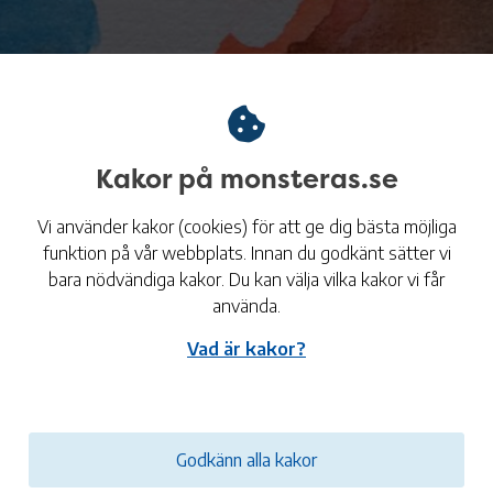
Kakor på monsteras.se
Vi använder kakor (cookies) för att ge dig bästa möjliga
funktion på vår webbplats. Innan du godkänt sätter vi
bara nödvändiga kakor. Du kan välja vilka kakor vi får
använda.
Tid
Vad är kakor?
24
12:00 - 17:00
Godkänn alla kakor
ingen "Music to my eyes" visas i Erikas Galleri i samb