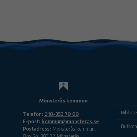
Mönsterås kommun
Bibliot
Telefon:
010-353 70 00
E-post:
kommun@monsteras.se
Butiken
Postadress:
Mönsterås kommun,
Box 54, 383 22 Mönsterås