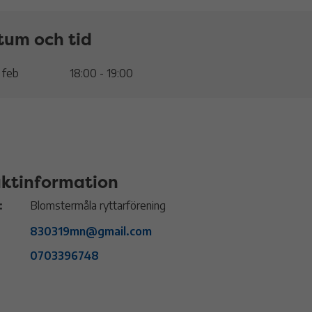
tum och tid
 feb
18:00 - 19:00
ktinformation
:
Blomstermåla ryttarförening
830319mn@gmail.com
0703396748