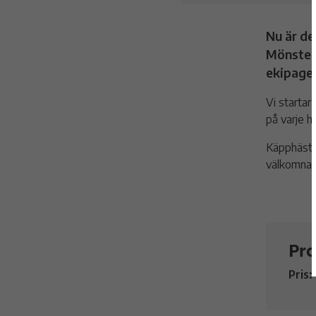
Nu är de
Mönster
ekipage
Vi startar
på varje h
Käpphäst f
välkomna!
Pra
Pris: