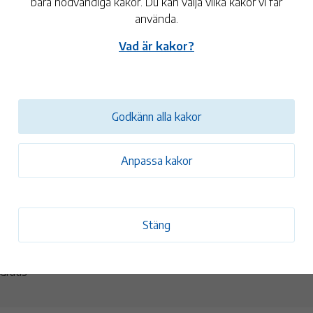
bara nödvändiga kakor. Du kan välja vilka kakor vi får
använda.
t dags att kora årets höjdhoppare till käpphäst! Vilket
Vad är kakor?
ås kommuns spänstigaste och med mest höjdhoppan
?
 på 10cm och sen höjer vi för varje omgång. Varje ekipage har max
Godkänn alla kakor
öjd. Vinner gör den som hoppar högst! Rosett till vinnaren!
inns att låna på plats, men du kan också ta med egen häst. Varm
Anpassa kakor
Stäng
ktisk information
Gratis