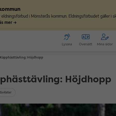
s kommun
ler eldningsförbud i Mönsterås kommun. Eldningsförbudet gäller i
äs mer
Lyssna
Översätt
Mina sidor
Käpphästtävling: Höjdhopp
phästtävling: Höjdhopp
iviteter