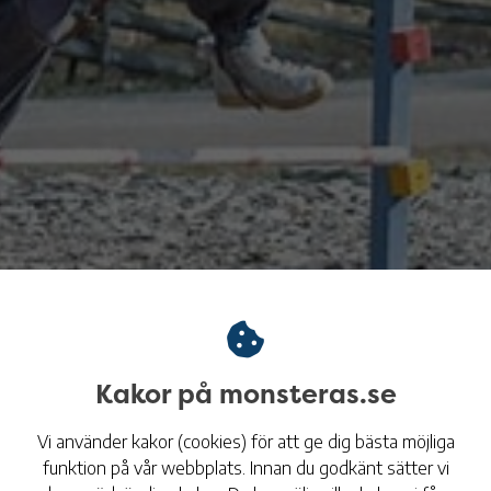
Kakor på monsteras.se
Vi använder kakor (cookies) för att ge dig bästa möjliga
Tid
18:00 - 19:00
funktion på vår webbplats. Innan du godkänt sätter vi