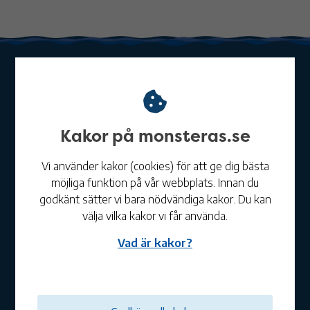
Kakor på monsteras.se
Mönsterås kommun
Vi använder kakor (cookies) för att ge dig bästa
Telefon:
010-353 70 00
möjliga funktion på vår webbplats. Innan du
E-post:
kommun@monsteras.se
godkänt sätter vi bara nödvändiga kakor. Du kan
Postadress:
Mönsterås kommun, Box 54, 383 22
välja vilka kakor vi får använda.
Mönsterås
Besöksadress:
Kvarngatan 2 i Mönsterås
Vad är kakor?
Organisationsnummer:
212000-0720