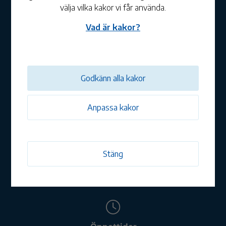
välja vilka kakor vi får använda.
Vad är kakor?
Mönsterås kommun
Telefon:
010-353 70 00
E-post:
kommun@monsteras.se
Postadress:
Mönsterås kommun, Box 54, 383 22
Godkänn alla kakor
Mönsterås
Besöksadress:
Kvarngatan 2 i Mönsterås
Anpassa kakor
Organisationsnummer:
212000-0720
Stäng
Om webbplatsen