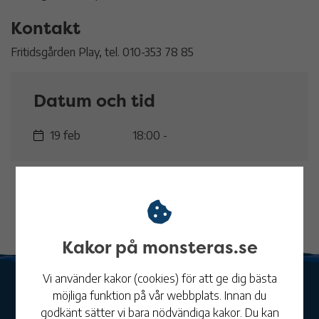
Kontakt
Fritidsgården Play, tel. 010-353 78 85
Datum och tid
19 feb
18:00 -
Kakor på monsteras.se
Vi använder kakor (cookies) för att ge dig bästa
möjliga funktion på vår webbplats. Innan du
godkänt sätter vi bara nödvändiga kakor. Du kan