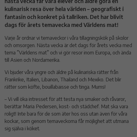
nästa vecka får våra elever och äldre göra en
kulinarisk resa över hela världen – geografiskt i
fantasin och konkret på tallriken. Det har blivit
dags för årets temavecka med Världens mat!
Varje år ordnar vi temaveckor i våra tillagningskök på skolor
och omsorgen. Nästa vecka är det dags för årets vecka med
tema ”Världens mat” och vi gör resor inom Europa, och ända
till Asien och Nordamerika.
Vi bjuder våra yngre och äldre på kulinariska rätter från
Frankrike, Italien, Libanon, Thailand och Mexiko. Det blir
rätter som köfte, bouillabaisse och tinga. Mums!
– Vi vill öka intresset för att testa nya smaker och råvaror,
berättar Maria Pedersen, kost- och städchef. Mat ska vara
roligt! Inte bara för de som äter hos oss utan även för våra
kockar, som genom temaveckorna får möjlighet att utmana
sig själva i köket.