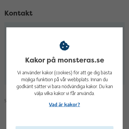
Kontakt
Maria Pedersen
Avdelningschef Kost- och städ
Tel:
010-353 71 77
Kakor på monsteras.se
maria.pedersen@monsteras.se
E-post
Vi använder kakor (cookies) för att ge dig bästa
möjliga funktion på vår webbplats. Innan du
godkänt sätter vi bara nödvändiga kakor. Du kan
välja vilka kakor vi får använda.
Sidan publicerades 6 december 2024
Vad är kakor?