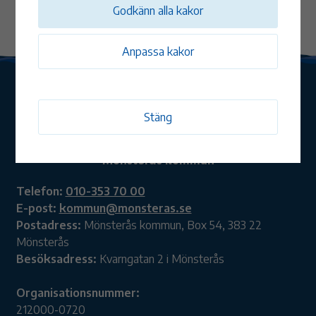
Godkänn alla kakor
Anpassa kakor
Stäng
Mönsterås kommun
Telefon:
010-353 70 00
E-post:
kommun@monsteras.se
Postadress:
Mönsterås kommun, Box 54, 383 22
Mönsterås
Besöksadress:
Kvarngatan 2 i Mönsterås
Organisationsnummer:
212000-0720