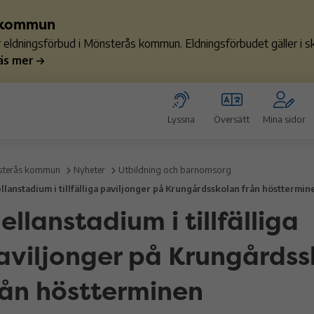
s kommun
ler eldningsförbud i Mönsterås kommun. Eldningsförbudet gäller i
äs mer
Lyssna
Översätt
Mina sidor
terås kommun
Nyheter
Utbildning och barnomsorg
llanstadium i tillfälliga paviljonger på Krungårdsskolan från hösttermin
ellanstadium i tillfälliga
aviljonger på Krungårdss
rån höstterminen