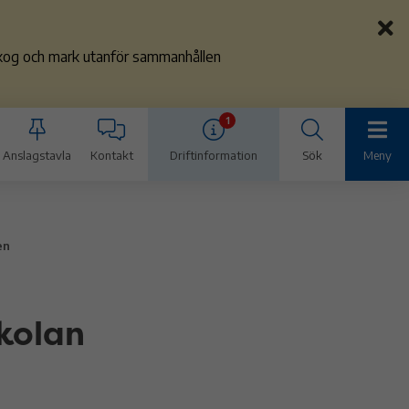
 skog och mark utanför sammanhållen
1
Anslagstavla
Kontakt
Driftinformation
Sök
Meny
en
kolan