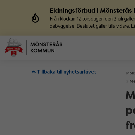
Eldningsförbud i Mönsterå
Från klockan 12 torsdagen den 2 juli gäl
bebyggelse. Beslutet gäller tills vidare.
L
Tillbaka till nyhetsarkivet
Möns
Me
M
p
f