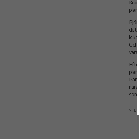
Krun
plan
Björ
det 
loka
Och 
vara
Efte
plan
Para
nära
som 
Sida