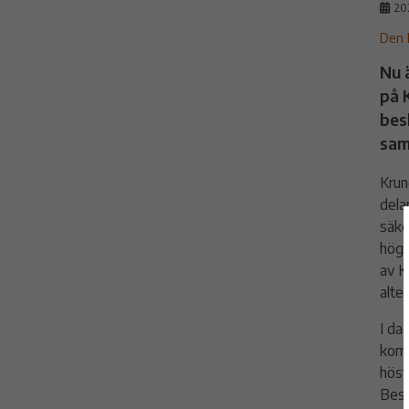
20
Den 
Nu ä
på 
bes
sam
Krun
dela
säke
högh
av K
alter
I da
komm
höst
Besl