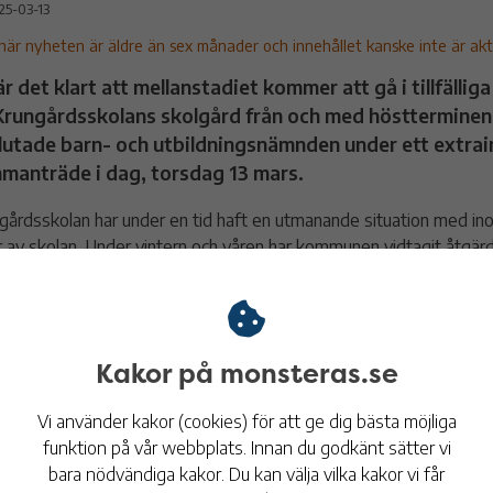
25-03-13
här nyheten är äldre än sex månader och innehållet kanske inte är aktu
r det klart att mellanstadiet kommer att gå i tillfällig
Krungårdsskolans skolgård från och med höstterminen
lutade barn- och utbildningsnämnden under ett extrai
manträde i dag, torsdag 13 mars.
gårdsskolan har under en tid haft en utmanande situation med ino
r av skolan. Under vintern och våren har kommunen vidtagit åtgärd
rställa en bra arbetsmiljö för elever och personal, till exempel gru
öjdsstädning och tätning av dörrar och fönster. Det har också stått
rungårdsskolans lokaler behöver evakueras inför höstterminen, och
nativ har utretts.
Kakor på monsteras.se
g fattade barn- och utbildningsnämnden beslut om att eleverna i m
Vi använder kakor (cookies) för att ge dig bästa möjliga
er att gå i tillfälliga paviljonger på Krungårdsskolans skolgård f
funktion på vår webbplats. Innan du godkänt sätter vi
terminen. Det innebär att högstadieeleverna fortsätter gå i sina ti
bara nödvändiga kakor. Du kan välja vilka kakor vi får
utet är en tillfällig lösning under cirka tre år. En mer omfattande 