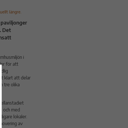
ellt längre.
a paviljonger
. Det
nsatt
mhusmiljön i
er för att
ndlig
 klart att delar
 tre olika
ellanstadiet
rån och med
digare lokaler.
renovering av