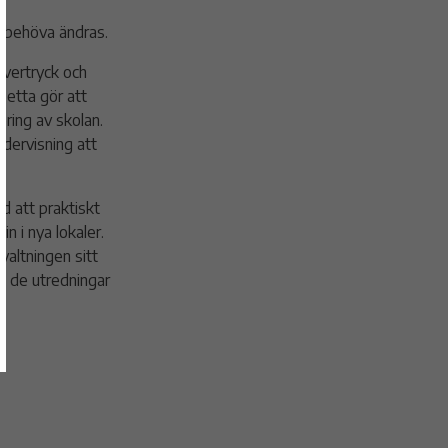
n behöva ändras.
 övertryck och
Detta gör att
ering av skolan.
ndervisning att
d att praktiskt
n i nya lokaler.
valtningen sitt
 i de utredningar