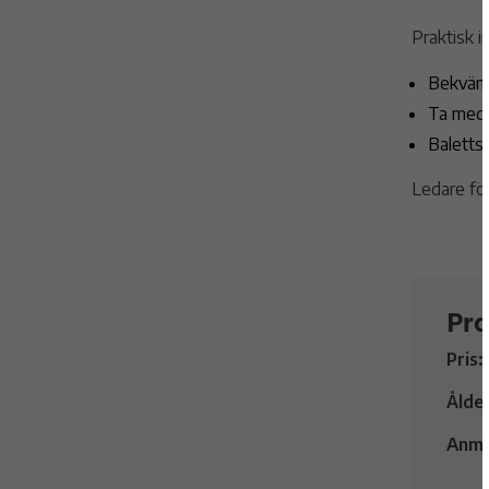
Praktisk i
Bekväma 
Ta med 
Balettsk
Ledare för
Pra
Pris:
Ålde
Anmä