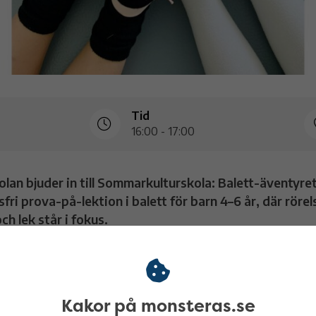
Tid
16:00 - 17:00
olan bjuder in till Sommarkulturskola: Balett-äventyret
fri prova-på-lektion i balett för barn 4–6 år, där rörel
ch lek står i fokus.
till en prova-på-lektion som ger en härlig introduktion till kursen
 Under lektionen testar vi grundläggande balettrörelser på ett lekf
ssat sätt, med fokus på koordination, fantasi och rörelseglädje.
Kakor på monsteras.se
vare är varmt välkomna att närvara under lektionen, men det är i