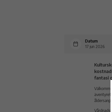
Datum
17 jun 2026
Kultursk
kostnads
fantasi o
Välkommen 
äventyret.
åldersanpa
Vårdnadsha