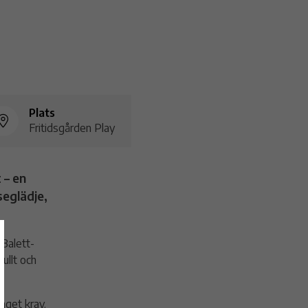
Plats
Fritidsgården Play
 – en
seglädje,
 Balett-
ullt och
nget krav.