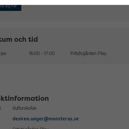
äl dig här
tum och tid
 jun
16:00 - 17:00
Fritidsgården Play
ktinformation
:
Kulturskolan
desiree.unger@monsteras.se