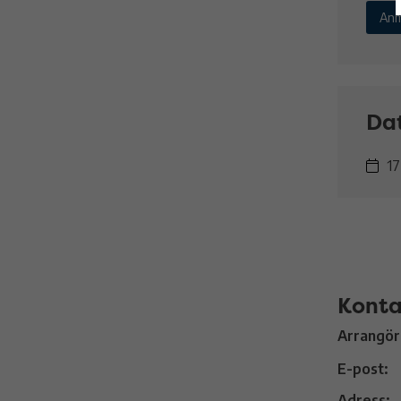
Anm
Da
17
Konta
Arrangör
E-post:
Adress: