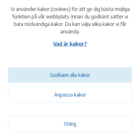
Vi använder kakor (cookies) för att ge dig bästa möjliga
nformation:
funktion på vår webbplats. Innan du godkänt sätter vi
kläder att röra sig i
bara nödvändiga kakor. Du kan välja vilka kakor vi får
använda.
vattenflaska
or finns att låna
Vad är kakor?
 kursen är Kathrin Schubert.
Godkänn alla kakor
ktisk information
Anpassa kakor
Kostnadsfritt
r:
4-6 år
Stäng
lan:
Senast den 31 maj