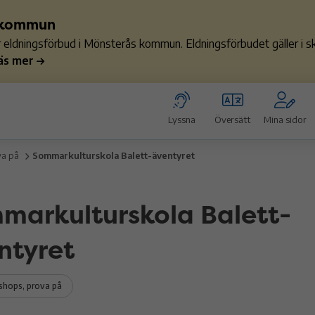
s kommun
ler eldningsförbud i Mönsterås kommun. Eldningsförbudet gäller i
äs mer
Lyssna
Översätt
Mina sidor
va på
Sommarkulturskola Balett-äventyret
markulturskola Balett-
ntyret
hops, prova på