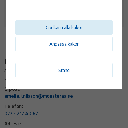
4 okt
15:00 - 20:00
Hembygdsparken i Mönsterås
Godkänn alla kakor
Anpassa kakor
Kontaktinformation
Stäng
Arrangör:
Ungdomscoacherna i Mönsterås kommun
E-post:
emelie.j.nilsson@monsteras.se
Telefon:
072 - 212 40 62
Adress: