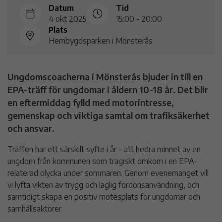
Datum
Tid
4 okt 2025
15:00 - 20:00
Plats
Hembygdsparken i Mönsterås
Ungdomscoacherna i Mönsterås bjuder in till en
EPA-träff för ungdomar i åldern 10-18 år. Det blir
en eftermiddag fylld med motorintresse,
gemenskap och viktiga samtal om trafiksäkerhet
och ansvar.
Träffen har ett särskilt syfte i år – att hedra minnet av en
ungdom från kommunen som tragiskt omkom i en EPA-
relaterad olycka under sommaren. Genom evenemanget vill
vi lyfta vikten av trygg och laglig fordonsanvändning, och
samtidigt skapa en positiv mötesplats för ungdomar och
samhällsaktörer.