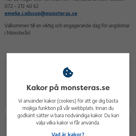
072 – 212 40 62
emelie.j.nilsson@monsteras.se
Välkommen till en viktig och engagerande dag för ungdomar
i Mönsterås!
Praktisk information
Pris:
Kostnadsfritt
Kakor på monsteras.se
Ålder:
10-18 år
Vi använder kakor (cookies) för att ge dig bästa
möjliga funktion på vår webbplats. Innan du
godkänt sätter vi bara nödvändiga kakor. Du kan
välja vilka kakor vi får använda.
Datum och tid
Vad är kakor?