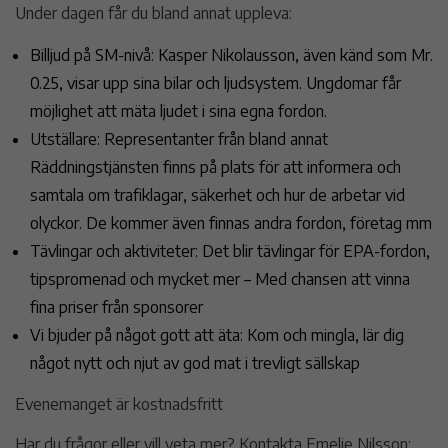
Under dagen får du bland annat uppleva:
Billjud på SM-nivå: Kasper Nikolausson, även känd som Mr.
0.25, visar upp sina bilar och ljudsystem. Ungdomar får
möjlighet att mäta ljudet i sina egna fordon.
Utställare: Representanter från bland annat
Räddningstjänsten finns på plats för att informera och
samtala om trafiklagar, säkerhet och hur de arbetar vid
olyckor. De kommer även finnas andra fordon, företag mm
Tävlingar och aktiviteter: Det blir tävlingar för EPA-fordon,
tipspromenad och mycket mer – Med chansen att vinna
fina priser från sponsorer
Vi bjuder på något gott att äta: Kom och mingla, lär dig
något nytt och njut av god mat i trevligt sällskap
Evenemanget är kostnadsfritt
Har du frågor eller vill veta mer? Kontakta Emelie Nilsson: