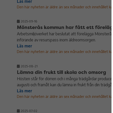
Läs mer
Den här nyheten är äldre än sex månader och innehållet kans
2025-09-16
Mönsterås kommun har fått ett föreläg
Arbetsmiljöverket har beslutat att förelägga Mönster
införande av resurspass inom äldreomsorgen.
Läs mer
Den här nyheten är äldre än sex månader och innehållet kans
2025-08-21
Lämna din frukt till skola och omsorg
Hösten står för dörren och i många trädgårdar produce
augusti och framåt kan du lämna in frukt från din trädg
Läs mer
Den här nyheten är äldre än sex månader och innehållet kans
2025-07-02