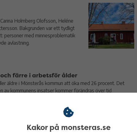
 Carina Holmberg Olofsson, Heléne
tersson. Bakgrunden var ett tydligt
ett: personer med minnesproblematik
de avlastning.
och färre i arbetsför ålder
 eller äldre i Mönsterås kommun att öka med 26 procent. Det
ven av kommunens insatser kommer förändras över tid
Kakor på monsteras.se
ratis broddar till seniorer för att förebygga halkolyckor.