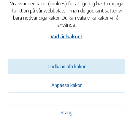
Vi använder kakor (cookies) för att ge dig bästa möjliga
ke inte är aktuellt längre.
funktion på vår webbplats. Innan du godkänt sätter vi
bara nödvändiga kakor. Du kan välja vilka kakor vi får
använda.
gande från Arbetsmiljöverket
Vad är kakor?
ås kommun att riskbedöma och föreslå åtgärder avseende
ke inte är aktuellt längre.
Godkänn alla kakor
Anpassa kakor
rar fruktträden mer än vad som kan tas om hand. Från 25
ård till kommunens storkök.
Stäng
ke inte är aktuellt längre.