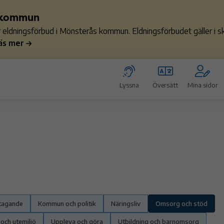
s kommun
ler eldningsförbud i Mönsterås kommun. Eldningsförbudet gäller i
äs mer
Lyssna
Översätt
Mina sidor
etagande
Kommun och politik
Näringsliv
Omsorg och stöd
 och utemiljö
Uppleva och göra
Utbildning och barnomsorg