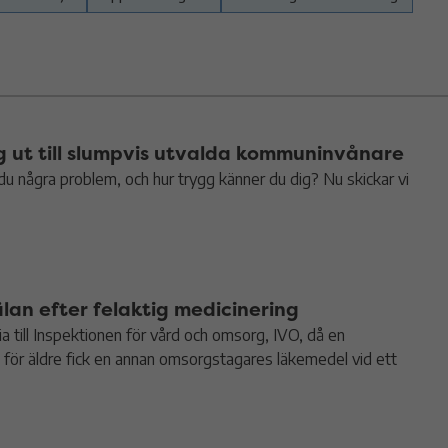
g ut till slumpvis utvalda kommuninvånare
 några problem, och hur trygg känner du dig? Nu skickar vi
an efter felaktig medicinering
till Inspektionen för vård och omsorg, IVO, då en
ör äldre fick en annan omsorgstagares läkemedel vid ett