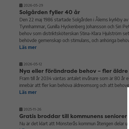
2026-05-29
Solgården fyller 40 år
Den 22 maj 1986 startade Solgården i Ålems kyrkby av
Tynnhammar, Gunilla Hyckenberg Johansson och Siri Pet
behov som distriktsköterskan Stina-Klara Hjulström s
behövde gemenskap och stimulans, och anhöriga behöv
Läs mer
2026-05-12
Nya eller förändrade behov – fler äldre 
Fram till år 2034 väntas antalet invånare som är 80 år
innebär att fler kan behöva äldreomsorg och att beho
Läs mer
2025-11-26
Gratis broddar till kommunens seniorer
Nu är det klart att Mönsterås kommun återigen delar ut g