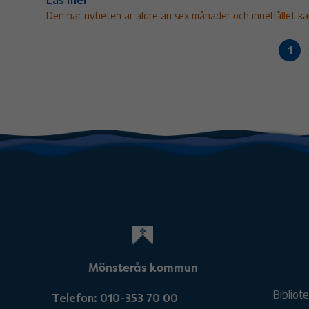
Läs mer
Den här nyheten är äldre än sex månader och innehållet kans
1
Mönsterås kommun
Bibliot
Telefon:
010-353 70 00