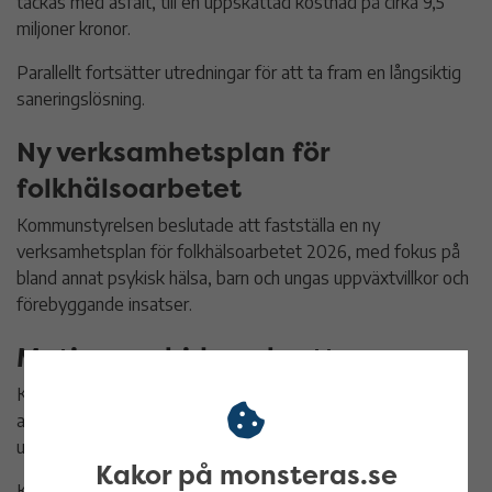
täckas med asfalt, till en uppskattad kostnad på cirka 9,5
miljoner kronor.
Parallellt fortsätter utredningar för att ta fram en långsiktig
saneringslösning.
Ny verksamhetsplan för
folkhälsoarbetet
Kommunstyrelsen beslutade att fastställa en ny
verksamhetsplan för folkhälsoarbetet 2026, med fokus på
bland annat psykisk hälsa, barn och ungas uppväxtvillkor och
förebyggande insatser.
Motion om bidragsbrott
Kommunstyrelsen behandlade en motion om att stärka
arbetet mot bidragsbrott och säkerställa korrekta
utbetalningar.
Kakor på monsteras.se
Kommunstyrelsen föreslår att motionen ska anses