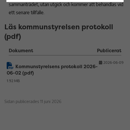
sammanträdet, utan utgick och kommer att behandlas vid
ett senare tillfälle.
Läs kommunstyrelsen protokoll
(pdf)
Dokument
Publicerat
2026-06-09
Kommunstyrelsens protokoll 2026-
06-02 (pdf)
1.92 MB
Sidan publicerades 11 juni 2026