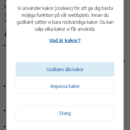
besvarad, då kommunen redan arbetar aktivt med frågan
Vi använder kakor (cookies) för att ge dig bästa
genom utvecklade rutiner och samverkan med andra
möjliga funktion på vår webbplats. Innan du
myndigheter.
godkänt sätter vi bara nödvändiga kakor. Du kan
välja vilka kakor vi får använda.
Övriga ärenden
Vad är kakor?
Kommunstyrelsen fick information om utsläppet vid
biogasanläggningen i Grimhult i slutet av april.
Redovisningen omfattade händelseförlopp, konsekvenser
och planerade åtgärder framåt. Ärendet lades till
Godkänn alla kakor
handlingarna utan ytterligare beslut.
Kommunstyrelsen fick även en nulägesbild från
Anpassa kakor
kommunpolisen och kommunens
krisberedskapssamordnare.
Pristagare för 2025 års kulturpris och idrottspris
Stäng
redovisades.
Ärendet om hemsändningsbidrag lyftes inte vid