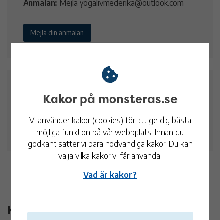
Anmälan:
Mejla yogalivmederika@outlook.com
Mejla din anmälan
Datum och tid
Kakor på monsteras.se
7 dec
13:00 - 16:00
Vi använder kakor (cookies) för att ge dig bästa
möjliga funktion på vår webbplats. Innan du
Lokalen vid Kronobäcks Klosterkyrkoruin
godkänt sätter vi bara nödvändiga kakor. Du kan
välja vilka kakor vi får använda.
Vad är kakor?
Kontaktinformation