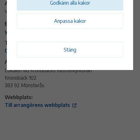
Godkänn alla kakor
Arrangör:
YogaLiv med Erika
Anpassa kakor
E-post:
yogalivmederika@outlook.com
Telefon:
Stäng
076-1768085
Adress:
Lokalen vid Kronobäcks Klosterkyrkoruin
Kronobäck 102
383 92 Mönsterås
Webbplats:
Till arrangörens webbplats