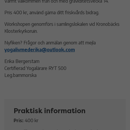
Varmt välkommen från och med graviditetsvecka 14.
Pris 400 kr, använd gärna ditt friskvårds bidrag.
Workshopen genomförs i samlingslokalen vid Kronobäcks
Klosterkyrkoruin.
Nyfiken? Frågor och anmälan genom att mejla
yogalivmederika@outlook.com
Erika Bergerstam
Certifierad Yogalärare RYT 500
Leg.barnmorska
Praktisk information
Pris:
400 kr