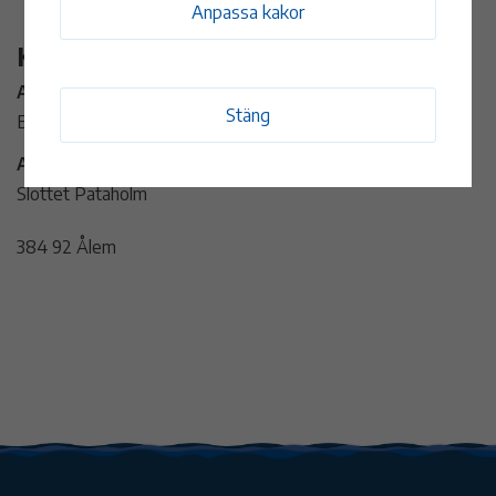
Anpassa kakor
Kontaktinformation
Arrangör:
Stäng
Erikas Galleri & Ateljé
Adress:
Slottet Pataholm
384 92 Ålem