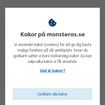
Praktisk information
Kakor på monsteras.se
Webbplats:
Till arrangörens webbplats
Vi använder kakor (cookies) för att ge dig bästa
möjliga funktion på vår webbplats. Innan du
godkänt sätter vi bara nödvändiga kakor. Du kan
Datum och tid
välja vilka kakor vi får använda.
Vad är kakor?
13 jul
11:00 - 17:00
Slottet Pataholm
Godkänn alla kakor