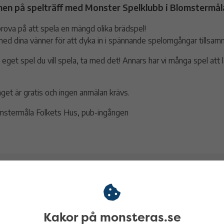
n på spelträff med Monster Spelklubb i Blomstermål
rova på att spela en mängd olika brädspel!
ed dina vänner för att dyka in i spännande spelomgångar tillsam
 eget spel du vill spela, ta med det! Annars har vi många spel att 
et är gratis och ingen anmälan krävs.
omstermåla Folkets Hus, pub-ingången
ktisk information
Gratis
Kakor på monsteras.se