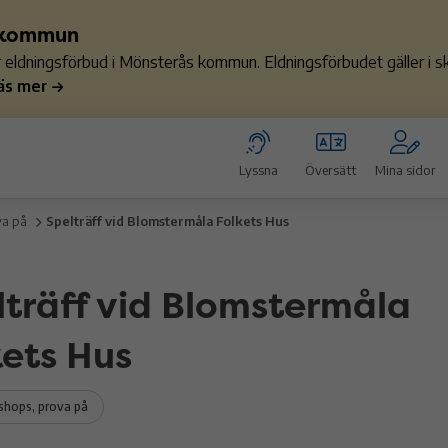
s kommun
ler eldningsförbud i Mönsterås kommun. Eldningsförbudet gäller i
äs mer
Lyssna
Översätt
Mina sidor
va på
Spelträff vid Blomstermåla Folkets Hus
lträff vid Blomstermåla
kets Hus
hops, prova på