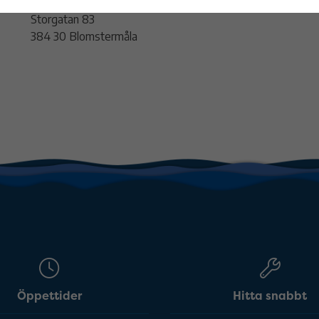
Blomstermåla Folkets hus
Storgatan 83
384 30 Blomstermåla
Öppettider
Hitta snabbt