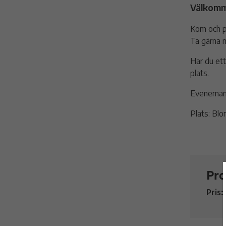
Välkomme
Kom och p
Ta gärna m
Har du ett
plats.
Evenemang
Plats: Bl
Pra
Pris: