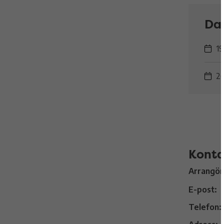
Da
19
26
Konta
Arrangör
E-post:
Telefon: