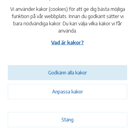
Vi använder kakor (cookies) för att ge dig bästa möjliga
tum och tid
funktion på vår webbplats. Innan du godkänt sätter vi
bara nödvändiga kakor. Du kan välja vilka kakor vi får
 jun
11:00 - 14:00
Blomstermåla Folkets hus
använda.
Vad är kakor?
 jun
17:30 - 20:30
Blomstermåla Folkets hus
Godkänn alla kakor
ktinformation
Anpassa kakor
:
Monster Spelklubb
monsterspelklubb@gmail.com
Stäng
073-800 84 82