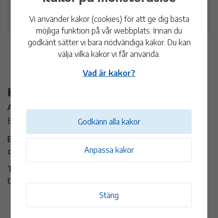
11 nov
18:30 - 19:45
Vi använder kakor (cookies) för att ge dig bästa
möjliga funktion på vår webbplats. Innan du
godkänt sätter vi bara nödvändiga kakor. Du kan
välja vilka kakor vi får använda.
Vad är kakor?
Kontaktinformation
Arrangör:
Energi- och klimatrådgivningen
Godkänn alla kakor
E-post:
Anpassa kakor
christine.dahlgren@monsteras.se
Telefon:
010-3537152
Stäng