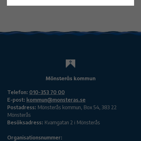
Mönsterås kommun
Telefon:
010-353 70 00
E-post:
kommun@monsteras.se
Postadress:
Mönsterås kommun, Box 54, 383 22
Mönsterås
Besöksadress:
Kvarngatan 2 i Mönsterås
Organisationsnummer: