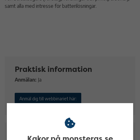
samt alla med intresse för batterilösningar.
Praktisk information
Anmälan:
Ja
Anmäl dig till webbinariet här:
Datum och tid
Kakor på monsteras.se