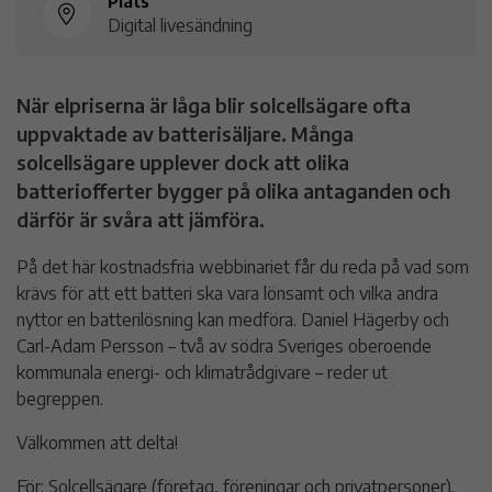
Plats
Digital livesändning
När elpriserna är låga blir solcellsägare ofta
uppvaktade av batterisäljare. Många
solcellsägare upplever dock att olika
batteriofferter bygger på olika antaganden och
därför är svåra att jämföra.
På det här kostnadsfria webbinariet får du reda på vad som
krävs för att ett batteri ska vara lönsamt och vilka andra
nyttor en batterilösning kan medföra. Daniel Hägerby och
Carl-Adam Persson – två av södra Sveriges oberoende
kommunala energi- och klimatrådgivare – reder ut
begreppen.
Välkommen att delta!
För: Solcellsägare (företag, föreningar och privatpersoner),