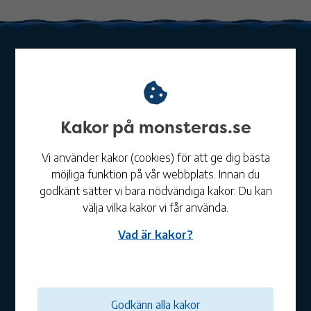
Kakor på monsteras.se
Mönsterås kommun
Telefon:
010-353 70 00
Vi använder kakor (cookies) för att ge dig bästa
E-post:
kommun@monsteras.se
möjliga funktion på vår webbplats. Innan du
Postadress:
Mönsterås kommun, Box 54, 383 22
godkänt sätter vi bara nödvändiga kakor. Du kan
Mönsterås
välja vilka kakor vi får använda.
Besöksadress:
Kvarngatan 2 i Mönsterås
Vad är kakor?
Organisationsnummer:
212000-0720
Om webbplatsen
Godkänn alla kakor