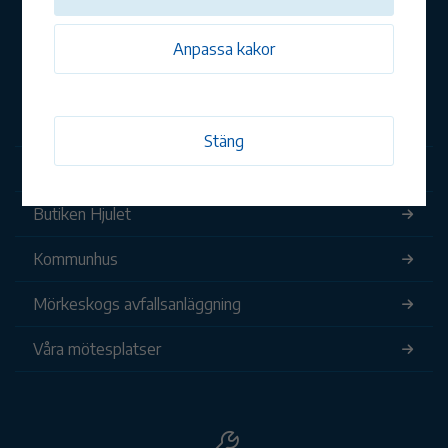
Anpassa kakor
Öppettider
Stäng
Bibliotek
Butiken Hjulet
Kommunhus
Mörkeskogs avfallsanläggning
Våra mötesplatser