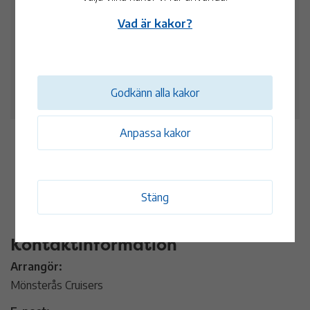
Hembygdsparken i Mönsterås
Vad är kakor?
14 jul
18:00 - 20:00
Hembygdsparken i Mönsterås
Godkänn alla kakor
Anpassa kakor
Se fler tillfällen
Stäng
Kontaktinformation
Arrangör:
Mönsterås Cruisers