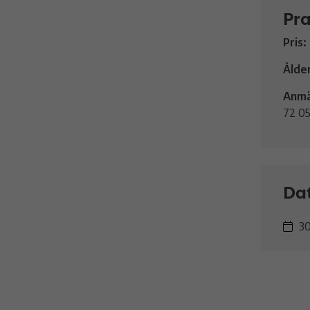
Pra
Pris:
Ålde
Anmä
72 0
Da
30