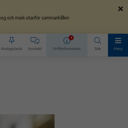
 skog och mark utanför sammanhållen
1
Anslagstavla
Kontakt
Driftinformation
Sök
Meny