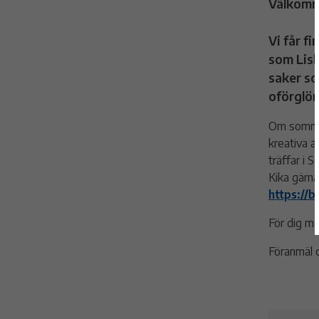
Välkomm
Vi får f
som Lisb
saker so
oförglö
Om sommarb
kreativa a
träffar i 
Kika gärn
https://
För dig me
Föranmäl d