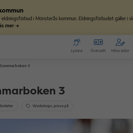
s kommun
ler eldningsförbud i Mönsterås kommun. Eldningsförbudet gäller i
äs mer
Lyssna
Översätt
Mina sidor
Sommarboken 3
marboken 3
iviteter
Workshops, prova på