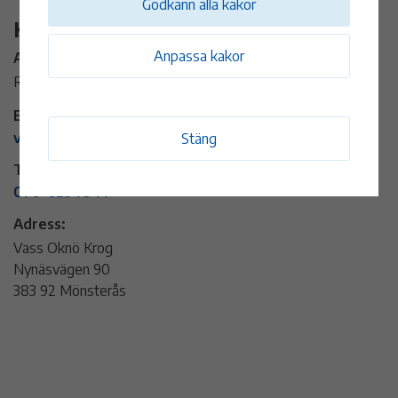
Godkänn alla kakor
Kontaktinformation
Anpassa kakor
Arrangör:
Restaurang Vass
E-post:
vass.okno@outlook.com
Stäng
Telefon:
070-623 75 77
Adress:
Vass Oknö Krog
Nynäsvägen 90
383 92 Mönsterås