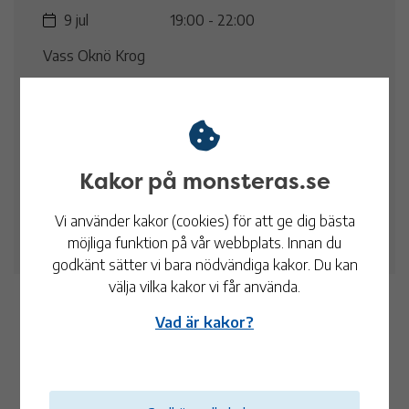
9 jul
19:00 - 22:00
Vass Oknö Krog
16 jul
19:00 - 22:00
Vass Oknö Krog
Kakor på monsteras.se
23 jul
19:00 - 22:00
Vi använder kakor (cookies) för att ge dig bästa
Vass Oknö Krog
möjliga funktion på vår webbplats. Innan du
godkänt sätter vi bara nödvändiga kakor. Du kan
välja vilka kakor vi får använda.
Se fler tillfällen
Vad är kakor?