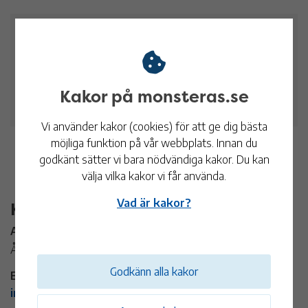
Datum och tid
18 jul
17:00 - 22:00
Kakor på monsteras.se
Hamnen Timmernabben
Vi använder kakor (cookies) för att ge dig bästa
möjliga funktion på vår webbplats. Innan du
godkänt sätter vi bara nödvändiga kakor. Du kan
välja vilka kakor vi får använda.
Vad är kakor?
Kontaktinformation
Arrangör:
Ålems sparbank
Godkänn alla kakor
E-post:
info@alemssparbank.se