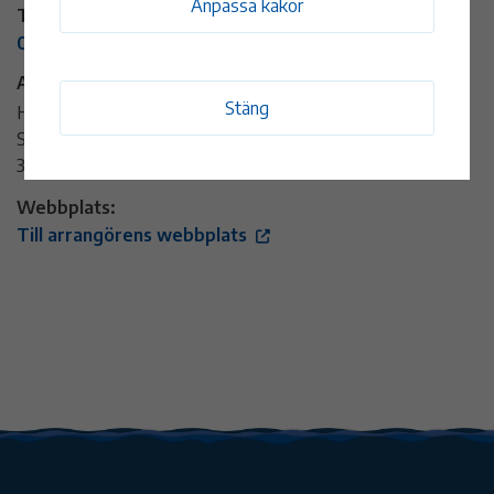
Anpassa kakor
Telefon:
0499-487 50
Adress:
Stäng
Hamnen Timmernabben
Sjövägen
384 72 Timmernabben
Webbplats:
Till arrangörens webbplats