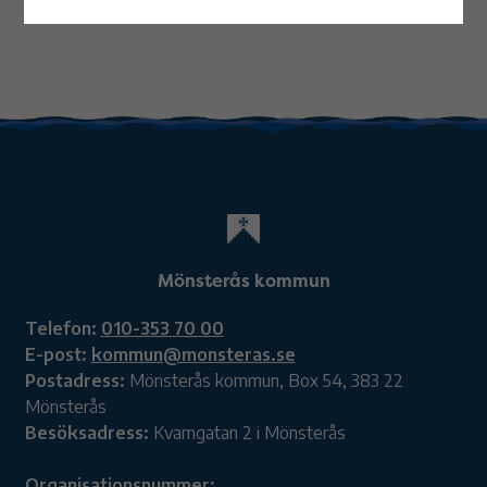
Mönsterås kommun
Telefon:
010-353 70 00
E-post:
kommun@monsteras.se
Postadress:
Mönsterås kommun, Box 54, 383 22
Mönsterås
Besöksadress:
Kvarngatan 2 i Mönsterås
Organisationsnummer: