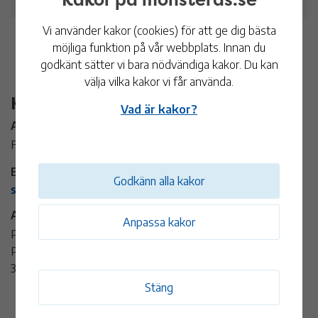
Vi använder kakor (cookies) för att ge dig bästa
möjliga funktion på vår webbplats. Innan du
godkänt sätter vi bara nödvändiga kakor. Du kan
välja vilka kakor vi får använda.
Kontaktinformation
Vad är kakor?
Arrangör:
Fliseryds Sockens Samhällsförening
E-post:
Godkänn alla kakor
skipper_otto@hotmail.com
Adress:
Anpassa kakor
Patron Gustavs Trädgård
Patron Gustavs väg
384 73 Fliseryd
Stäng