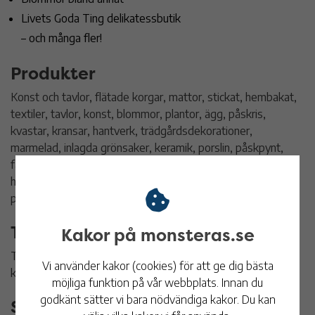
Livets Goda Ting delikatessbutik
– och många fler!
Produkter
Konst och tavlor, flätade korgar, mattor, stickat, hembakat,
textiler, tavlor, konst, blommor, plantor, ägg, påskris,
kvastar, kransar, hantverk, trädgårdsdekorationer,
marmelad, inlagda grönsaker, keramik, porslin, påskpynt,
fågelholkar, kött och korv, virkade gosedjur,
hudvårdsprodukter, dörrstoppar, vetekuddar,
påskdekorationer, ost, presenter.
Titta på djuren
Kakor på monsteras.se
Titta och hälsa på gårdens djur. Om du har tur kan du få
Vi använder kakor (cookies) för att ge dig bästa
klappa ponnyn Lilly.
möjliga funktion på vår webbplats. Innan du
godkänt sätter vi bara nödvändiga kakor. Du kan
Servering