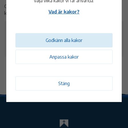
välja vilka kakor vi får använda.
Granelunds Allehanda säljer och serverar ostkaka, våfflo och
Vad är kakor?
kaffe samt korv med bröd.
Datum och tid
Godkänn alla kakor
16 mar
11:00 - 15:00
Anpassa kakor
Stäng