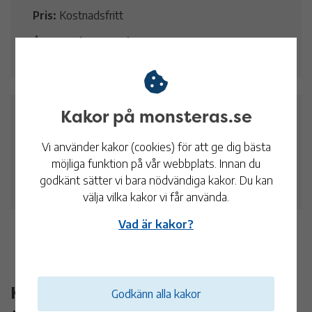
Pris:
Kostnadsfritt
Ålder:
Från cirka 6 år
Kakor på monsteras.se
Datum och tid
Vi använder kakor (cookies) för att ge dig bästa
14 jul
14:00 - 15:00
möjliga funktion på vår webbplats. Innan du
godkänt sätter vi bara nödvändiga kakor. Du kan
Kronobäcks klosterkyrkoruin
välja vilka kakor vi får använda.
Vad är kakor?
Kontaktinformation
Godkänn alla kakor