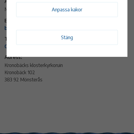
Arrangör:
Mönsterås kommun
Anpassa kakor
E-post:
bibliotek@monsteras.se
Stäng
Telefon:
010 353 72 05
Adress:
Kronobäcks klosterkyrkoruin
Kronobäck 102
383 92 Mönsterås